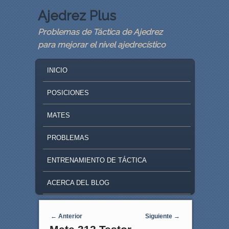
Ajedrez Plus
Problemas de Táctica de Ajedrez
para mejorar el nivel ajedrecístico
MAIN MENU
SKIP TO PRIMARY CONTENT
SKIP TO SECONDARY CONTENT
INICIO
POSICIONES
MATES
PROBLEMAS
ENTRENAMIENTO DE TÁCTICA
ACERCA DEL BLOG
Navegaci�n de entradas
←
Anterior
Siguiente
→