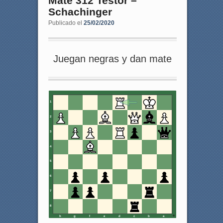
Mate 312 Testor –
Schachinger
Publicado el
25/02/2020
Juegan negras y dan mate
1
2
3
4
5
6
7
8
h
g
f
e
d
c
b
a