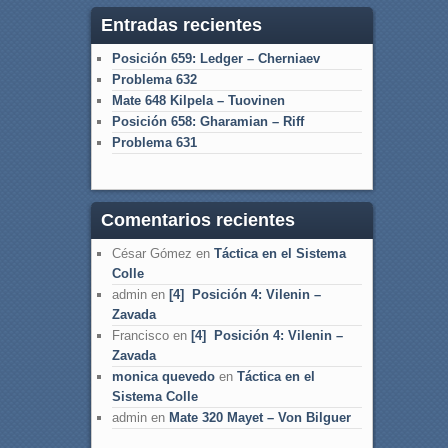
Entradas recientes
Posición 659: Ledger – Cherniaev
Problema 632
Mate 648 Kilpela – Tuovinen
Posición 658: Gharamian – Riff
Problema 631
Comentarios recientes
César Gómez
en
Táctica en el Sistema
Colle
admin
en
[4] Posición 4: Vilenin –
Zavada
Francisco
en
[4] Posición 4: Vilenin –
Zavada
monica quevedo
en
Táctica en el
Sistema Colle
admin
en
Mate 320 Mayet – Von Bilguer