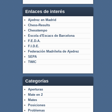
Enlaces de interés
Ajedrez en Madrid
Chess-Results
Chesstempo
Escola d'Escacs de Barcelona
F.E.D.A.
F.I.D.E.
Federación Madrileña de Ajedrez
SEPA
TWIC
Categorías
Aperturas
Mate en 2
Mates
Posiciones
Problemas