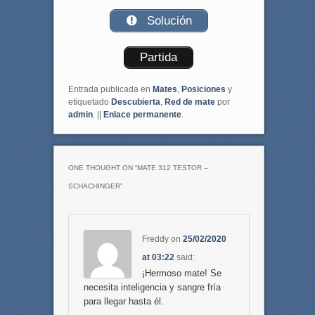
Solución
Partida
Entrada publicada en
Mates
,
Posiciones
y
etiquetado
Descubierta
,
Red de mate
por
admin
. ||
Enlace permanente
.
ONE THOUGHT ON “
MATE 312 TESTOR –
SCHACHINGER
”
Freddy
on
25/02/2020
at 03:22
said:
¡Hermoso mate! Se
necesita inteligencia y sangre fría
para llegar hasta él.