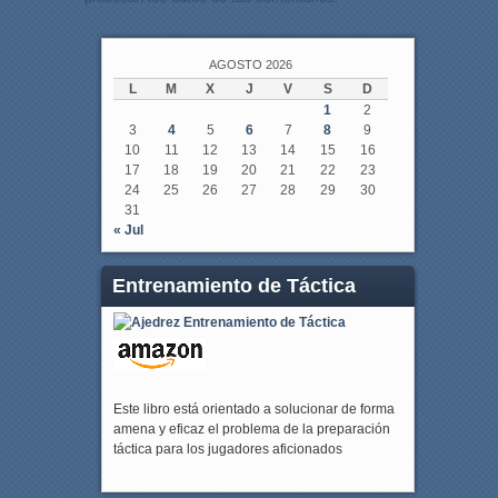
AGOSTO 2026
L
M
X
J
V
S
D
1
2
3
4
5
6
7
8
9
10
11
12
13
14
15
16
17
18
19
20
21
22
23
24
25
26
27
28
29
30
31
« Jul
Entrenamiento de Táctica
Este libro está orientado a solucionar de forma
amena y eficaz el problema de la preparación
táctica para los jugadores aficionados