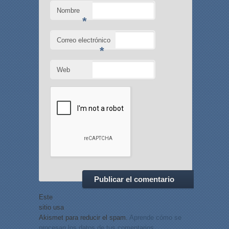
Nombre
*
Correo electrónico
*
Web
Este
sitio usa
Akismet para reducir el spam.
Aprende cómo se
procesan los datos de tus comentarios.