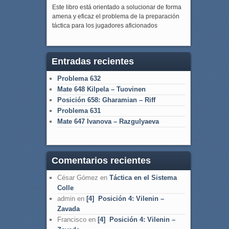
Este libro está orientado a solucionar de forma
amena y eficaz el problema de la preparación
táctica para los jugadores aficionados
Entradas recientes
Problema 632
Mate 648 Kilpela – Tuovinen
Posición 658: Gharamian – Riff
Problema 631
Mate 647 Ivanova – Razgulyaeva
Comentarios recientes
César Gómez
en
Táctica en el Sistema
Colle
admin
en
[4] Posición 4: Vilenin –
Zavada
Francisco
en
[4] Posición 4: Vilenin –