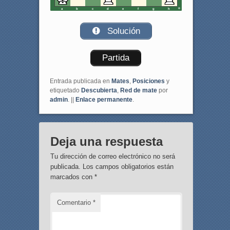
a
b
c
d
e
f
g
h
Solución
Partida
Entrada publicada en
Mates
,
Posiciones
y
etiquetado
Descubierta
,
Red de mate
por
admin
. ||
Enlace permanente
.
Deja una respuesta
Tu dirección de correo electrónico no será
publicada.
Los campos obligatorios están
marcados con
*
Comentario
*