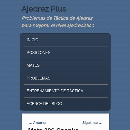
Ajedrez Plus
Problemas de Táctica de Ajedrez
para mejorar el nivel ajedrecístico
MAIN MENU
SKIP TO PRIMARY CONTENT
SKIP TO SECONDARY CONTENT
INICIO
POSICIONES
MATES
PROBLEMAS
ENTRENAMIENTO DE TÁCTICA
ACERCA DEL BLOG
Navegaci�n de entradas
←
Anterior
Siguiente
→