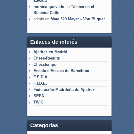
Zavada
monica quevedo
en
Táctica en el
Sistema Colle
admin
en
Mate 320 Mayet – Von Bilguer
Enlaces de interés
Ajedrez en Madrid
Chess-Results
Chesstempo
Escola d'Escacs de Barcelona
F.E.D.A.
F.I.D.E.
Federación Madrileña de Ajedrez
SEPA
TWIC
Categorías