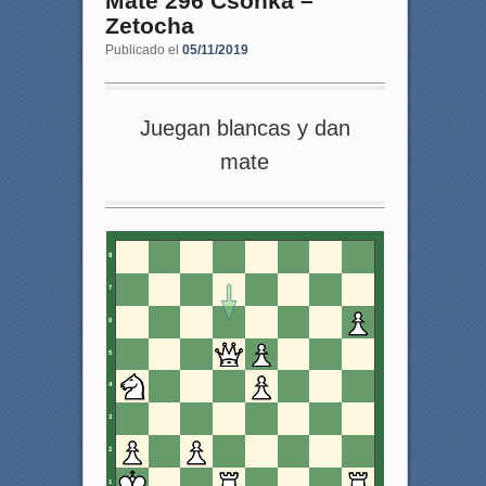
Mate 296 Csonka –
Zetocha
Publicado el
05/11/2019
Juegan blancas y dan
mate
8
7
6
5
4
3
2
1