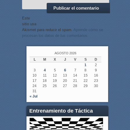
Este
sitio usa
Akismet para reducir el spam.
Aprende cómo se
procesan los datos de tus comentarios.
AGOSTO 2026
L
M
X
J
V
S
D
1
2
3
4
5
6
7
8
9
10
11
12
13
14
15
16
17
18
19
20
21
22
23
24
25
26
27
28
29
30
31
« Jul
Entrenamiento de Táctica