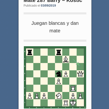
Mate 287 Barry – Kostic
Publicado el
03/09/2019
Juegan blancas y dan
mate
8
7
6
5
4
3
2
1
a
b
c
d
e
f
g
h