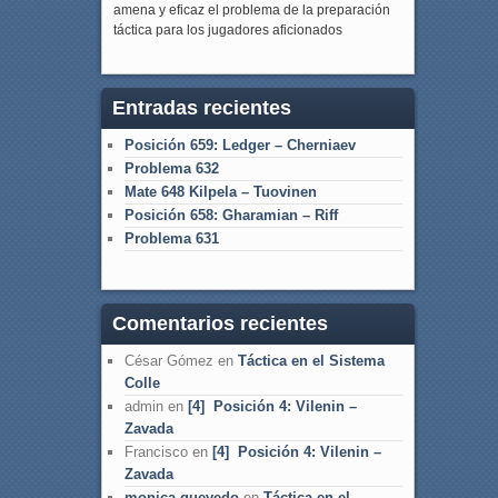
amena y eficaz el problema de la preparación
táctica para los jugadores aficionados
Entradas recientes
Posición 659: Ledger – Cherniaev
Problema 632
Mate 648 Kilpela – Tuovinen
Posición 658: Gharamian – Riff
Problema 631
Comentarios recientes
César Gómez
en
Táctica en el Sistema
Colle
admin
en
[4] Posición 4: Vilenin –
Zavada
Francisco
en
[4] Posición 4: Vilenin –
Zavada
monica quevedo
en
Táctica en el