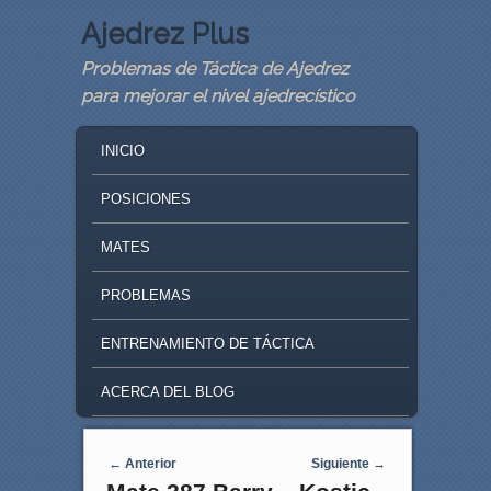
Ajedrez Plus
Problemas de Táctica de Ajedrez
para mejorar el nivel ajedrecístico
MAIN MENU
SKIP TO PRIMARY CONTENT
SKIP TO SECONDARY CONTENT
INICIO
POSICIONES
MATES
PROBLEMAS
ENTRENAMIENTO DE TÁCTICA
ACERCA DEL BLOG
Navegaci�n de entradas
←
Anterior
Siguiente
→