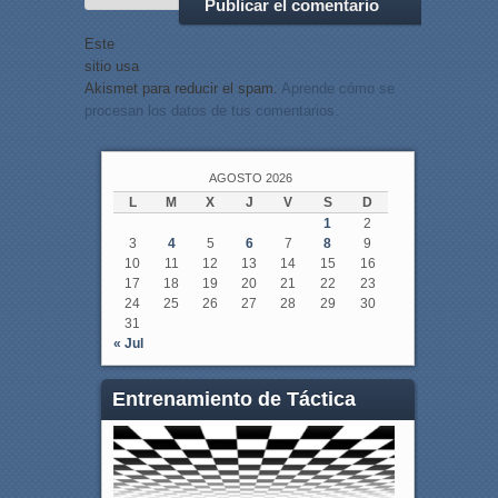
Este
sitio usa
Akismet para reducir el spam.
Aprende cómo se
procesan los datos de tus comentarios.
AGOSTO 2026
L
M
X
J
V
S
D
1
2
3
4
5
6
7
8
9
10
11
12
13
14
15
16
17
18
19
20
21
22
23
24
25
26
27
28
29
30
31
« Jul
Entrenamiento de Táctica