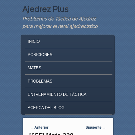
Ajedrez Plus
Problemas de Táctica de Ajedrez
para mejorar el nivel ajedrecístico
MAIN MENU
SKIP TO PRIMARY CONTENT
SKIP TO SECONDARY CONTENT
INICIO
POSICIONES
MATES
PROBLEMAS
ENTRENAMIENTO DE TÁCTICA
ACERCA DEL BLOG
Navegaci�n de entradas
←
Anterior
Siguiente
→