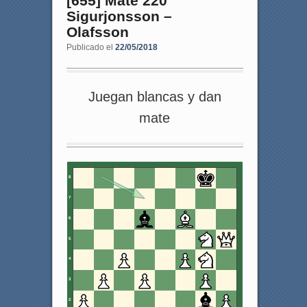
[655] Mate 220
Sigurjonsson –
Olafsson
Publicado el
22/05/2018
Juegan blancas y dan
mate
8
7
6
5
4
3
2