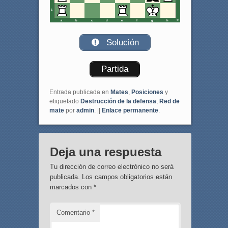
1
a
b
c
d
e
f
g
h
Solución
Partida
Entrada publicada en
Mates
,
Posiciones
y
etiquetado
Destrucción de la defensa
,
Red de
mate
por
admin
. ||
Enlace permanente
.
Deja una respuesta
Tu dirección de correo electrónico no será
publicada.
Los campos obligatorios están
marcados con
*
Comentario
*