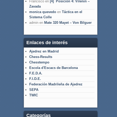
Francisco
en
[4] Posición 4: Vilenin –
Zavada
monica quevedo
en
Táctica en el
Sistema Colle
admin
en
Mate 320 Mayet – Von Bilguer
Enlaces de interés
Ajedrez en Madrid
Chess-Results
Chesstempo
Escola d'Escacs de Barcelona
F.E.D.A.
F.I.D.E.
Federación Madrileña de Ajedrez
SEPA
TWIC
Categorías