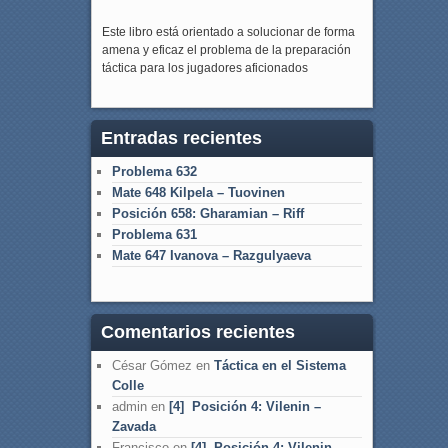
Este libro está orientado a solucionar de forma
amena y eficaz el problema de la preparación
táctica para los jugadores aficionados
Entradas recientes
Problema 632
Mate 648 Kilpela – Tuovinen
Posición 658: Gharamian – Riff
Problema 631
Mate 647 Ivanova – Razgulyaeva
Comentarios recientes
César Gómez
en
Táctica en el Sistema
Colle
admin
en
[4] Posición 4: Vilenin –
Zavada
Francisco
en
[4] Posición 4: Vilenin –