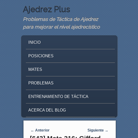
Ajedrez Plus
Problemas de Táctica de Ajedrez
para mejorar el nivel ajedrecístico
MAIN MENU
SKIP TO PRIMARY CONTENT
SKIP TO SECONDARY CONTENT
INICIO
POSICIONES
MATES
PROBLEMAS
ENTRENAMIENTO DE TÁCTICA
ACERCA DEL BLOG
Navegaci�n de entradas
←
Anterior
Siguiente
→