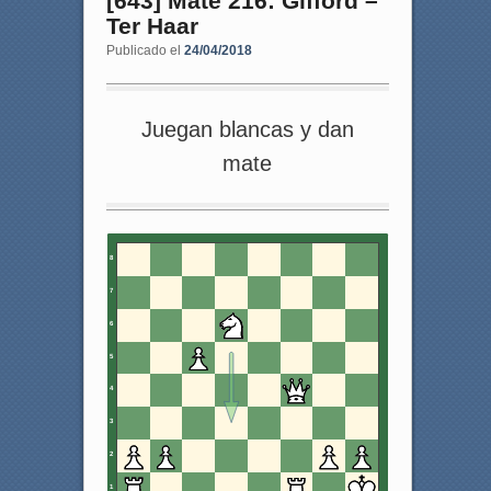
[643] Mate 216: Gifford –
Ter Haar
Publicado el
24/04/2018
Juegan blancas y dan
mate
8
7
6
5
4
3
2
1