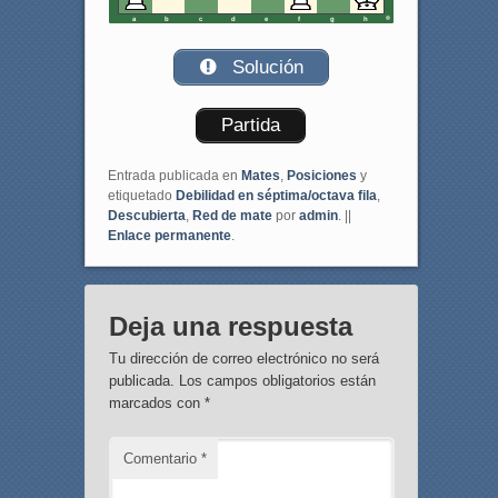
a
b
c
d
e
f
g
h
Solución
Partida
Entrada publicada en
Mates
,
Posiciones
y
etiquetado
Debilidad en séptima/octava fila
,
Descubierta
,
Red de mate
por
admin
. ||
Enlace permanente
.
Deja una respuesta
Tu dirección de correo electrónico no será
publicada.
Los campos obligatorios están
marcados con
*
Comentario
*