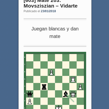
[603] Mate 203:
Movsziszian – Vidarte
Publicado el
23/01/2018
Juegan blancas y dan
mate
8
7
6
5
4
3
2
1