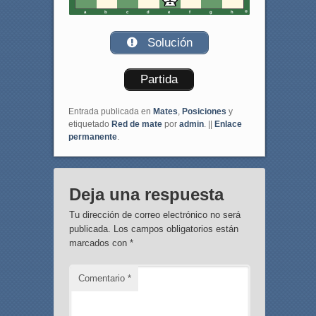
a
b
c
d
e
f
g
h
Solución
Partida
Entrada publicada en
Mates
,
Posiciones
y
etiquetado
Red de mate
por
admin
. ||
Enlace
permanente
.
Deja una respuesta
Tu dirección de correo electrónico no será
publicada.
Los campos obligatorios están
marcados con
*
Comentario
*