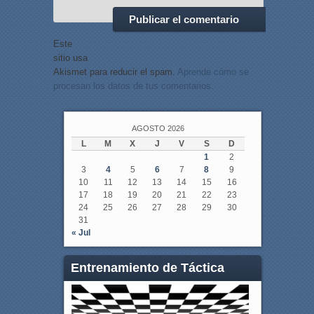
Este
sitio usa
Akismet para reducir el spam.
Aprende cómo se
procesan los datos de tus comentarios.
AGOSTO 2026
L
M
X
J
V
S
D
1
2
3
4
5
6
7
8
9
10
11
12
13
14
15
16
17
18
19
20
21
22
23
24
25
26
27
28
29
30
31
« Jul
Entrenamiento de Táctica