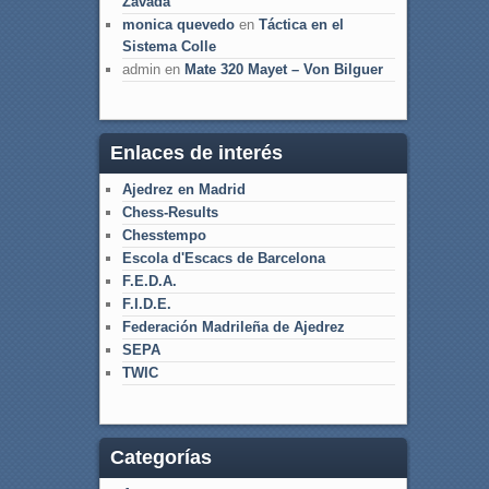
Zavada
monica quevedo
en
Táctica en el
Sistema Colle
admin
en
Mate 320 Mayet – Von Bilguer
Enlaces de interés
Ajedrez en Madrid
Chess-Results
Chesstempo
Escola d'Escacs de Barcelona
F.E.D.A.
F.I.D.E.
Federación Madrileña de Ajedrez
SEPA
TWIC
Categorías