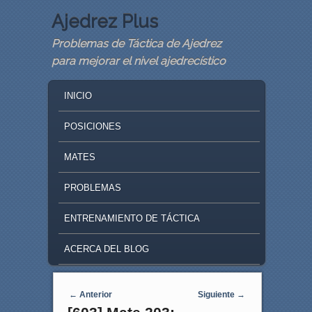
Ajedrez Plus
Problemas de Táctica de Ajedrez
para mejorar el nivel ajedrecístico
MAIN MENU
SKIP TO PRIMARY CONTENT
SKIP TO SECONDARY CONTENT
INICIO
POSICIONES
MATES
PROBLEMAS
ENTRENAMIENTO DE TÁCTICA
ACERCA DEL BLOG
Navegaci�n de entradas
←
Anterior
Siguiente
→