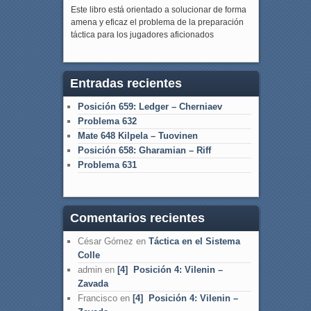
Este libro está orientado a solucionar de forma
amena y eficaz el problema de la preparación
táctica para los jugadores aficionados
Entradas recientes
Posición 659: Ledger – Cherniaev
Problema 632
Mate 648 Kilpela – Tuovinen
Posición 658: Gharamian – Riff
Problema 631
Comentarios recientes
César Gómez
en
Táctica en el Sistema
Colle
admin
en
[4] Posición 4: Vilenin –
Zavada
Francisco
en
[4] Posición 4: Vilenin –