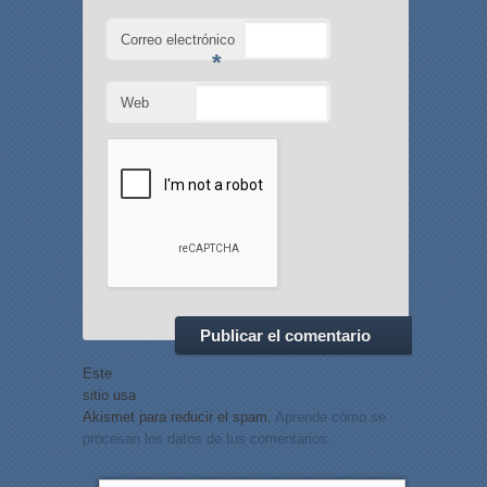
Correo electrónico
*
Web
Este
sitio usa
Akismet para reducir el spam.
Aprende cómo se
procesan los datos de tus comentarios.