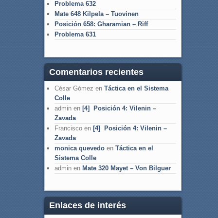
Problema 632
Mate 648 Kilpela – Tuovinen
Posición 658: Gharamian – Riff
Problema 631
Comentarios recientes
César Gómez
en
Táctica en el Sistema
Colle
admin
en
[4] Posición 4: Vilenin –
Zavada
Francisco
en
[4] Posición 4: Vilenin –
Zavada
monica quevedo
en
Táctica en el
Sistema Colle
admin
en
Mate 320 Mayet – Von Bilguer
Enlaces de interés