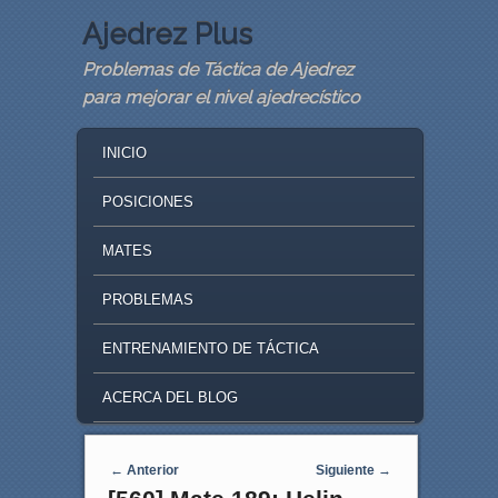
Ajedrez Plus
Problemas de Táctica de Ajedrez
para mejorar el nivel ajedrecístico
MAIN MENU
SKIP TO PRIMARY CONTENT
SKIP TO SECONDARY CONTENT
INICIO
POSICIONES
MATES
PROBLEMAS
ENTRENAMIENTO DE TÁCTICA
ACERCA DEL BLOG
Navegaci�n de entradas
←
Anterior
Siguiente
→