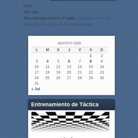
Este
sitio usa
Akismet para reducir el spam.
Aprende cómo se
procesan los datos de tus comentarios.
AGOSTO 2026
L
M
X
J
V
S
D
1
2
3
4
5
6
7
8
9
10
11
12
13
14
15
16
17
18
19
20
21
22
23
24
25
26
27
28
29
30
31
« Jul
Entrenamiento de Táctica