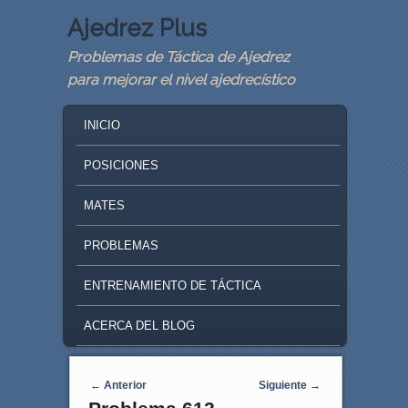
Ajedrez Plus
Problemas de Táctica de Ajedrez
para mejorar el nivel ajedrecístico
MAIN MENU
SKIP TO PRIMARY CONTENT
SKIP TO SECONDARY CONTENT
INICIO
POSICIONES
MATES
PROBLEMAS
ENTRENAMIENTO DE TÁCTICA
ACERCA DEL BLOG
Navegaci�n de entradas
←
Anterior
Siguiente
→