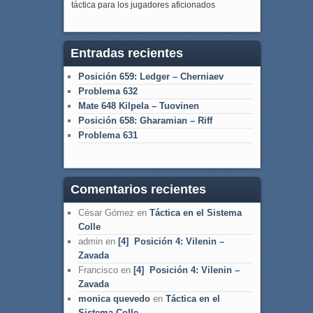
táctica para los jugadores aficionados
Entradas recientes
Posición 659: Ledger – Cherniaev
Problema 632
Mate 648 Kilpela – Tuovinen
Posición 658: Gharamian – Riff
Problema 631
Comentarios recientes
César Gómez
en
Táctica en el Sistema
Colle
admin
en
[4] Posición 4: Vilenin –
Zavada
Francisco
en
[4] Posición 4: Vilenin –
Zavada
monica quevedo
en
Táctica en el
Sistema Colle