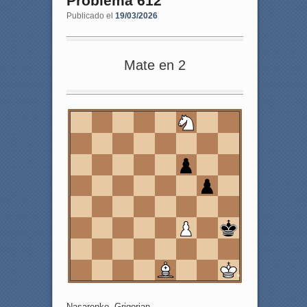
Problema 612
Publicado el
19/03/2026
Mate en 2
8
7
6
5
4
3
2
1
a
b
c
d
e
f
g
h
Nasarenko, Grigorjan