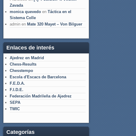
Zavada
monica quevedo
en
Táctica en el
Sistema Colle
admin
en
Mate 320 Mayet – Von Bilguer
Enlaces de interés
Ajedrez en Madrid
Chess-Results
Chesstempo
Escola d'Escacs de Barcelona
F.E.D.A.
F.I.D.E.
Federación Madrileña de Ajedrez
SEPA
TWIC
Categorías