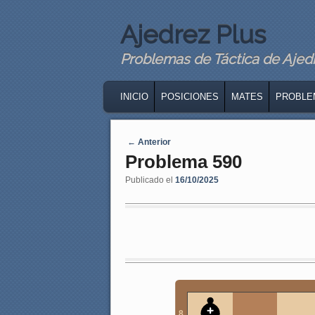
Ajedrez Plus
Problemas de Táctica de Ajedre
MAIN MENU
SKIP TO PRIMARY CONTENT
SKIP TO SECONDARY CONTENT
INICIO
POSICIONES
MATES
PROBLE
Navegaci�n de entradas
←
Anterior
Problema 590
Publicado el
16/10/2025
8