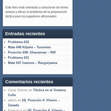
Este libro está orientado a solucionar de forma
amena y eficaz el problema de la preparación
táctica para los jugadores aficionados
Entradas recientes
Problema 632
Mate 648 Kilpela – Tuovinen
Posición 658: Gharamian – Riff
Problema 631
Mate 647 Ivanova – Razgulyaeva
Comentarios recientes
César Gómez
en
Táctica en el Sistema
Colle
admin
en
[4] Posición 4: Vilenin –
Zavada
Francisco
en
[4] Posición 4: Vilenin –