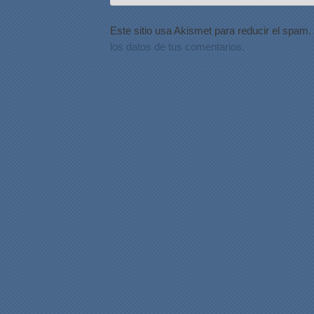
Este sitio usa Akismet para reducir el spam.
los datos de tus comentarios.