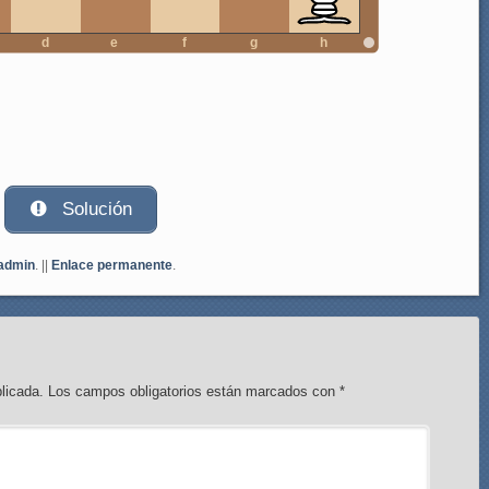
d
e
f
g
h
Solución
admin
. ||
Enlace permanente
.
licada.
Los campos obligatorios están marcados con
*