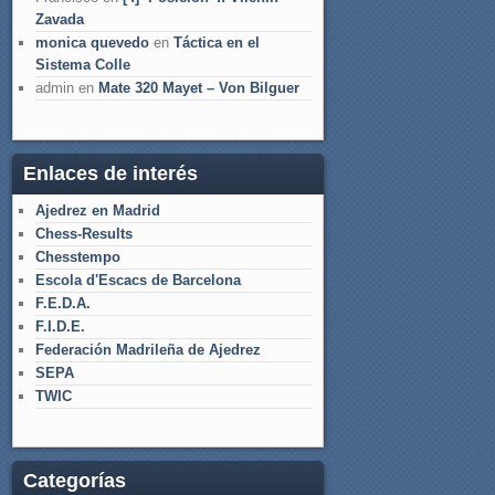
Zavada
monica quevedo
en
Táctica en el
Sistema Colle
admin
en
Mate 320 Mayet – Von Bilguer
Enlaces de interés
Ajedrez en Madrid
Chess-Results
Chesstempo
Escola d'Escacs de Barcelona
F.E.D.A.
F.I.D.E.
Federación Madrileña de Ajedrez
SEPA
TWIC
Categorías