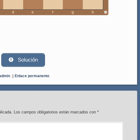
d
e
f
g
h
Solución
admin
. ||
Enlace permanente
.
licada.
Los campos obligatorios están marcados con
*