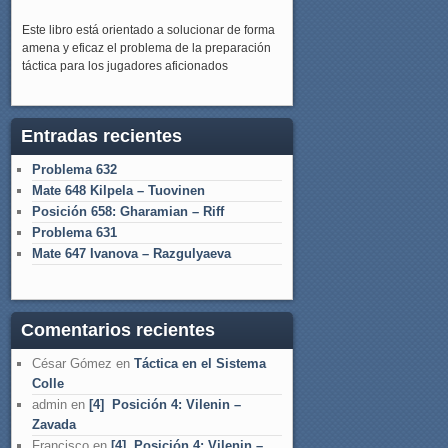
Este libro está orientado a solucionar de forma
amena y eficaz el problema de la preparación
táctica para los jugadores aficionados
Entradas recientes
Problema 632
Mate 648 Kilpela – Tuovinen
Posición 658: Gharamian – Riff
Problema 631
Mate 647 Ivanova – Razgulyaeva
Comentarios recientes
César Gómez
en
Táctica en el Sistema
Colle
admin
en
[4] Posición 4: Vilenin –
Zavada
Francisco
en
[4] Posición 4: Vilenin –