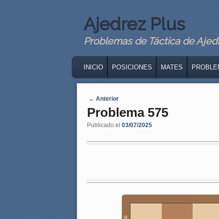
Ajedrez Plus
Problemas de Táctica de Ajedre
MAIN MENU
SKIP TO PRIMARY CONTENT
SKIP TO SECONDARY CONTENT
INICIO
POSICIONES
MATES
PROBLE
Navegaci�n de entradas
←
Anterior
Problema 575
Publicado el
03/07/2025
8