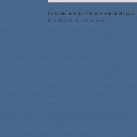
Este sitio usa Akismet para reducir el spam.
los datos de tus comentarios.