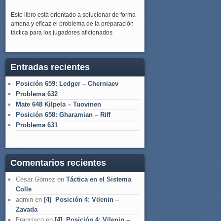
Este libro está orientado a solucionar de forma
amena y eficaz el problema de la preparación
táctica para los jugadores aficionados
Entradas recientes
Posición 659: Ledger – Cherniaev
Problema 632
Mate 648 Kilpela – Tuovinen
Posición 658: Gharamian – Riff
Problema 631
Comentarios recientes
César Gómez
en
Táctica en el Sistema
Colle
admin
en
[4] Posición 4: Vilenin –
Zavada
Francisco
en
[4] Posición 4: Vilenin –