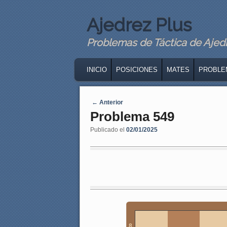
Ajedrez Plus
Problemas de Táctica de Ajedre
MAIN MENU
SKIP TO PRIMARY CONTENT
SKIP TO SECONDARY CONTENT
INICIO
POSICIONES
MATES
PROBLE
Navegaci�n de entradas
←
Anterior
Problema 549
Publicado el
02/01/2025
8