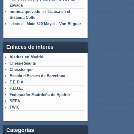
Zavada
monica quevedo
en
Táctica en el
Sistema Colle
admin
en
Mate 320 Mayet – Von Bilguer
Enlaces de interés
Ajedrez en Madrid
Chess-Results
Chesstempo
Escola d'Escacs de Barcelona
F.E.D.A.
F.I.D.E.
Federación Madrileña de Ajedrez
SEPA
TWIC
Categorías