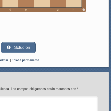
d
e
f
g
h
Solución
admin
. ||
Enlace permanente
.
licada.
Los campos obligatorios están marcados con
*