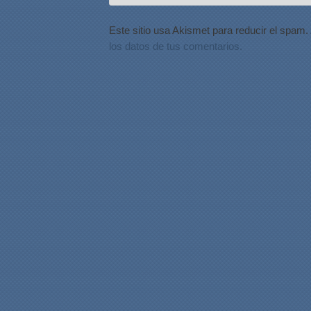
Este sitio usa Akismet para reducir el spam.
los datos de tus comentarios.