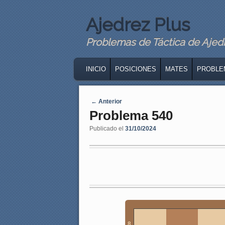
Ajedrez Plus
Problemas de Táctica de Ajedre
MAIN MENU
SKIP TO PRIMARY CONTENT
SKIP TO SECONDARY CONTENT
INICIO
POSICIONES
MATES
PROBLE
Navegaci�n de entradas
←
Anterior
Problema 540
Publicado el
31/10/2024
8