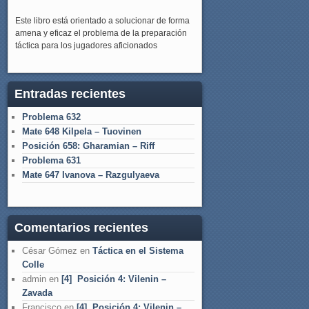
Este libro está orientado a solucionar de forma
amena y eficaz el problema de la preparación
táctica para los jugadores aficionados
Entradas recientes
Problema 632
Mate 648 Kilpela – Tuovinen
Posición 658: Gharamian – Riff
Problema 631
Mate 647 Ivanova – Razgulyaeva
Comentarios recientes
César Gómez
en
Táctica en el Sistema
Colle
admin
en
[4] Posición 4: Vilenin –
Zavada
Francisco
en
[4] Posición 4: Vilenin –