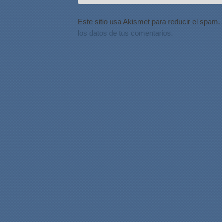
Este sitio usa Akismet para reducir el spam.
los datos de tus comentarios.