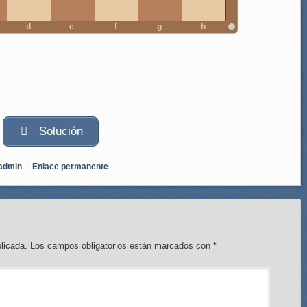
d
e
f
g
h
Solución
admin
. ||
Enlace permanente
.
licada.
Los campos obligatorios están marcados con
*