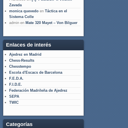
Zavada
monica quevedo
en
Táctica en el
Sistema Colle
admin
en
Mate 320 Mayet – Von Bilguer
Enlaces de interés
Ajedrez en Madrid
Chess-Results
Chesstempo
Escola d'Escacs de Barcelona
F.E.D.A.
F.I.D.E.
Federación Madrileña de Ajedrez
SEPA
TWIC
Categorías