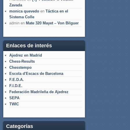
Zavada
monica quevedo
en
Táctica en el
Sistema Colle
admin
en
Mate 320 Mayet – Von Bilguer
Enlaces de interés
Ajedrez en Madrid
Chess-Results
Chesstempo
Escola d'Escacs de Barcelona
F.E.D.A.
F.I.D.E.
Federación Madrileña de Ajedrez
SEPA
TWIC
Categorías