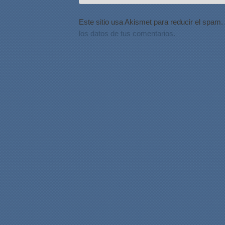
Este sitio usa Akismet para reducir el spam.
los datos de tus comentarios.