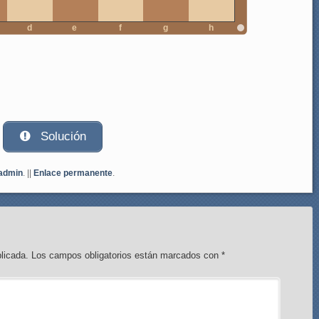
d
e
f
g
h
Solución
admin
. ||
Enlace permanente
.
licada.
Los campos obligatorios están marcados con
*