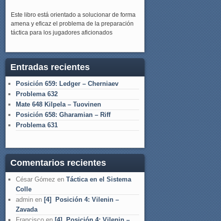
Este libro está orientado a solucionar de forma
amena y eficaz el problema de la preparación
táctica para los jugadores aficionados
Entradas recientes
Posición 659: Ledger – Cherniaev
Problema 632
Mate 648 Kilpela – Tuovinen
Posición 658: Gharamian – Riff
Problema 631
Comentarios recientes
César Gómez
en
Táctica en el Sistema
Colle
admin
en
[4] Posición 4: Vilenin –
Zavada
Francisco
en
[4] Posición 4: Vilenin –