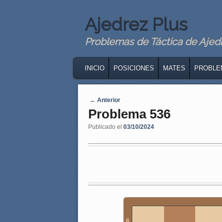
Ajedrez Plus
Problemas de Táctica de Ajedre
MAIN MENU
SKIP TO PRIMARY CONTENT
SKIP TO SECONDARY CONTENT
INICIO
POSICIONES
MATES
PROBLE
Navegaci�n de entradas
←
Anterior
Problema 536
Publicado el
03/10/2024
8