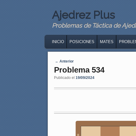
Ajedrez Plus
Problemas de Táctica de Ajedre
MAIN MENU
SKIP TO PRIMARY CONTENT
SKIP TO SECONDARY CONTENT
INICIO
POSICIONES
MATES
PROBLE
Navegaci�n de entradas
←
Anterior
Problema 534
Publicado el
19/09/2024
8