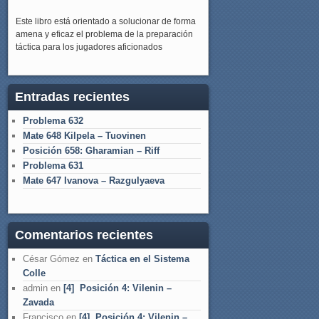
Este libro está orientado a solucionar de forma
amena y eficaz el problema de la preparación
táctica para los jugadores aficionados
Entradas recientes
Problema 632
Mate 648 Kilpela – Tuovinen
Posición 658: Gharamian – Riff
Problema 631
Mate 647 Ivanova – Razgulyaeva
Comentarios recientes
César Gómez
en
Táctica en el Sistema
Colle
admin
en
[4] Posición 4: Vilenin –
Zavada
Francisco
en
[4] Posición 4: Vilenin –