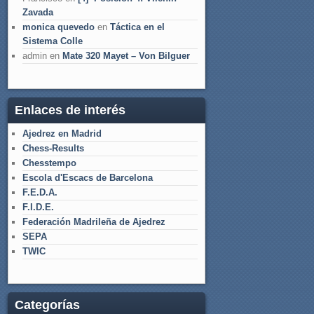
Zavada
monica quevedo
en
Táctica en el
Sistema Colle
admin
en
Mate 320 Mayet – Von Bilguer
Enlaces de interés
Ajedrez en Madrid
Chess-Results
Chesstempo
Escola d'Escacs de Barcelona
F.E.D.A.
F.I.D.E.
Federación Madrileña de Ajedrez
SEPA
TWIC
Categorías