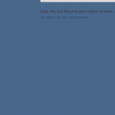
Este sitio usa Akismet para reducir el spam.
los datos de tus comentarios.