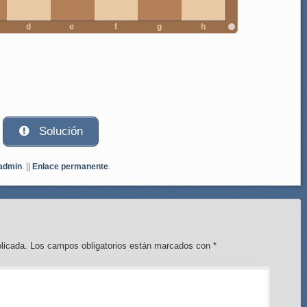
d
e
f
g
h
Solución
admin
. ||
Enlace permanente
.
licada.
Los campos obligatorios están marcados con
*