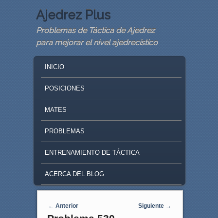
Ajedrez Plus
Problemas de Táctica de Ajedrez
para mejorar el nivel ajedrecístico
MAIN MENU
SKIP TO PRIMARY CONTENT
SKIP TO SECONDARY CONTENT
INICIO
POSICIONES
MATES
PROBLEMAS
ENTRENAMIENTO DE TÁCTICA
ACERCA DEL BLOG
Navegaci�n de entradas
←
Anterior
Siguiente
→