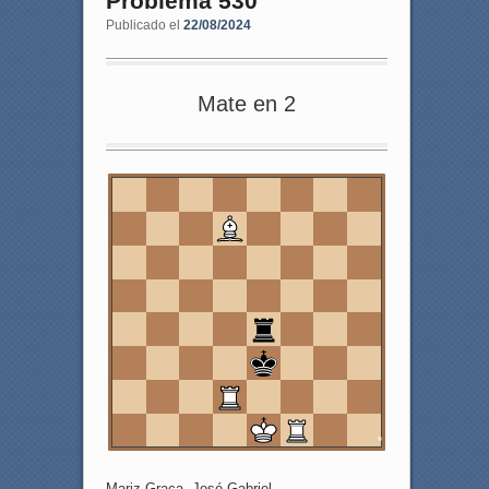
Problema 530
Publicado el
22/08/2024
Mate en 2
8
7
6
5
4
3
2
1
a
b
c
d
e
f
g
h
Mariz Graca, José Gabriel