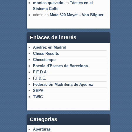
monica quevedo
en
Táctica en el
Sistema Colle
admin
en
Mate 320 Mayet – Von Bilguer
Enlaces de interés
Ajedrez en Madrid
Chess-Results
Chesstempo
Escola d'Escacs de Barcelona
F.E.D.A.
F.I.D.E.
Federación Madrileña de Ajedrez
SEPA
TWIC
Categorías
Aperturas