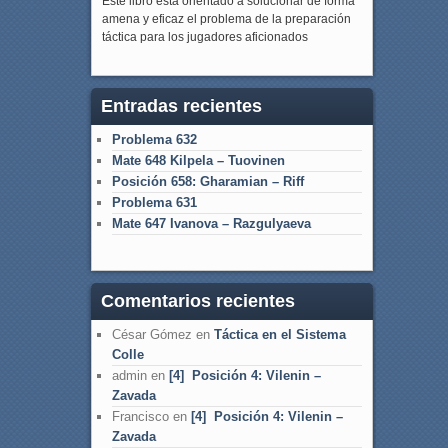
Este libro está orientado a solucionar de forma
amena y eficaz el problema de la preparación
táctica para los jugadores aficionados
Entradas recientes
Problema 632
Mate 648 Kilpela – Tuovinen
Posición 658: Gharamian – Riff
Problema 631
Mate 647 Ivanova – Razgulyaeva
Comentarios recientes
César Gómez
en
Táctica en el Sistema
Colle
admin
en
[4] Posición 4: Vilenin –
Zavada
Francisco
en
[4] Posición 4: Vilenin –
Zavada