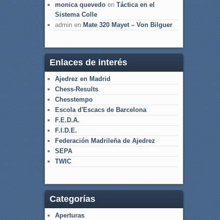
monica quevedo
en
Táctica en el
Sistema Colle
admin
en
Mate 320 Mayet – Von Bilguer
Enlaces de interés
Ajedrez en Madrid
Chess-Results
Chesstempo
Escola d'Escacs de Barcelona
F.E.D.A.
F.I.D.E.
Federación Madrileña de Ajedrez
SEPA
TWIC
Categorías
Aperturas