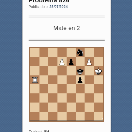
Problema 526
Publicado el
25/07/2024
Mate en 2
8
7
6
5
4
3
2
1
a
b
c
d
e
f
g
h
Duckett, Ed