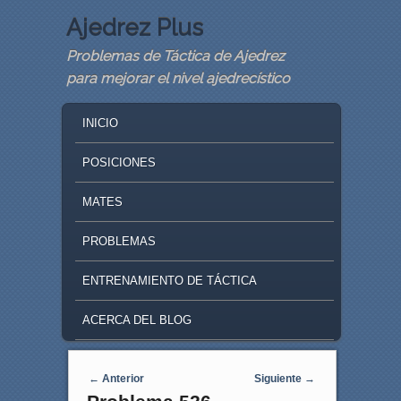
Ajedrez Plus
Problemas de Táctica de Ajedrez
para mejorar el nivel ajedrecístico
MAIN MENU
SKIP TO PRIMARY CONTENT
SKIP TO SECONDARY CONTENT
INICIO
POSICIONES
MATES
PROBLEMAS
ENTRENAMIENTO DE TÁCTICA
ACERCA DEL BLOG
Navegaci�n de entradas
←
Anterior
Siguiente
→