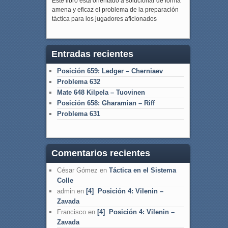
Este libro está orientado a solucionar de forma
amena y eficaz el problema de la preparación
táctica para los jugadores aficionados
Entradas recientes
Posición 659: Ledger – Cherniaev
Problema 632
Mate 648 Kilpela – Tuovinen
Posición 658: Gharamian – Riff
Problema 631
Comentarios recientes
César Gómez
en
Táctica en el Sistema
Colle
admin
en
[4] Posición 4: Vilenin –
Zavada
Francisco
en
[4] Posición 4: Vilenin –
Zavada