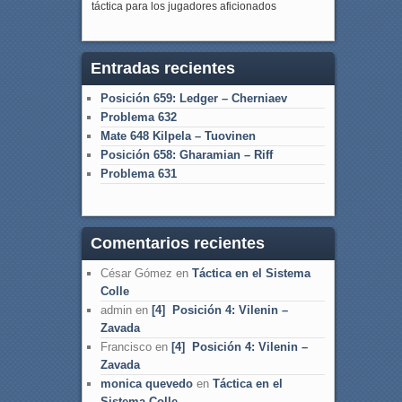
táctica para los jugadores aficionados
Entradas recientes
Posición 659: Ledger – Cherniaev
Problema 632
Mate 648 Kilpela – Tuovinen
Posición 658: Gharamian – Riff
Problema 631
Comentarios recientes
César Gómez
en
Táctica en el Sistema
Colle
admin
en
[4] Posición 4: Vilenin –
Zavada
Francisco
en
[4] Posición 4: Vilenin –
Zavada
monica quevedo
en
Táctica en el
Sistema Colle