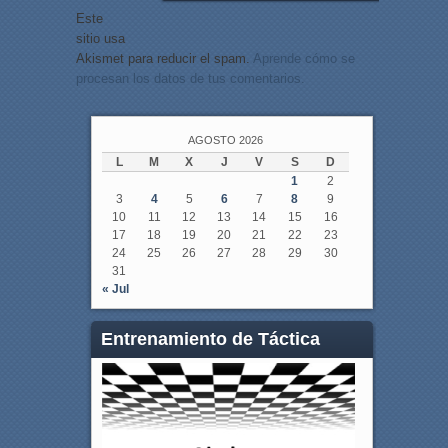
Este
sitio usa
Akismet para reducir el spam.
Aprende cómo se
procesan los datos de tus comentarios.
AGOSTO 2026
L
M
X
J
V
S
D
1
2
3
4
5
6
7
8
9
10
11
12
13
14
15
16
17
18
19
20
21
22
23
24
25
26
27
28
29
30
31
« Jul
Entrenamiento de Táctica