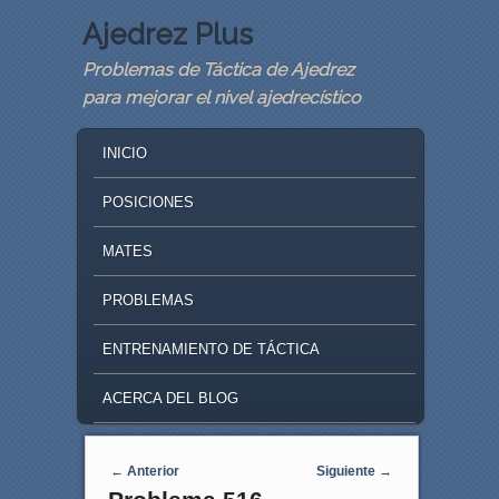
Ajedrez Plus
Problemas de Táctica de Ajedrez
para mejorar el nivel ajedrecístico
MAIN MENU
SKIP TO PRIMARY CONTENT
SKIP TO SECONDARY CONTENT
INICIO
POSICIONES
MATES
PROBLEMAS
ENTRENAMIENTO DE TÁCTICA
ACERCA DEL BLOG
Navegaci�n de entradas
←
Anterior
Siguiente
→