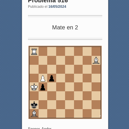
Problema 516
Publicado el
16/05/2024
Mate en 2
8
7
6
5
4
3
2
1
a
b
c
d
e
f
g
h
Sponer, Andor