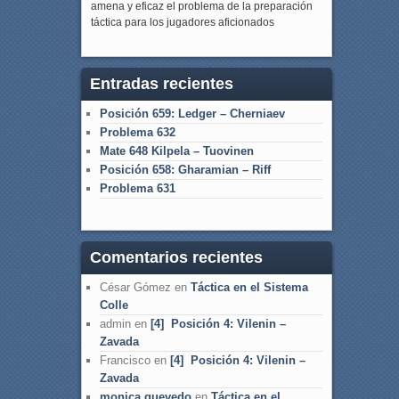
amena y eficaz el problema de la preparación
táctica para los jugadores aficionados
Entradas recientes
Posición 659: Ledger – Cherniaev
Problema 632
Mate 648 Kilpela – Tuovinen
Posición 658: Gharamian – Riff
Problema 631
Comentarios recientes
César Gómez
en
Táctica en el Sistema
Colle
admin
en
[4] Posición 4: Vilenin –
Zavada
Francisco
en
[4] Posición 4: Vilenin –
Zavada
monica quevedo
en
Táctica en el