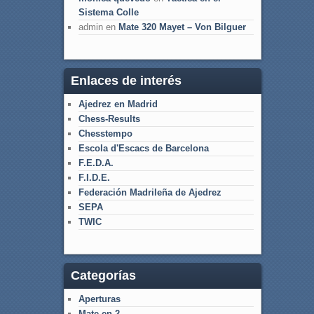
Sistema Colle
admin
en
Mate 320 Mayet – Von Bilguer
Enlaces de interés
Ajedrez en Madrid
Chess-Results
Chesstempo
Escola d'Escacs de Barcelona
F.E.D.A.
F.I.D.E.
Federación Madrileña de Ajedrez
SEPA
TWIC
Categorías
Aperturas
Mate en 2