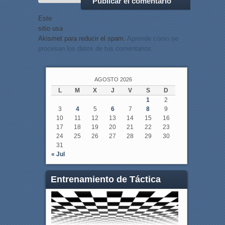
Este
sitio usa
Akismet para reducir el spam.
Aprende cómo se
procesan los datos de tus comentarios.
AGOSTO 2026
L
M
X
J
V
S
D
1
2
3
4
5
6
7
8
9
10
11
12
13
14
15
16
17
18
19
20
21
22
23
24
25
26
27
28
29
30
31
« Jul
Entrenamiento de Táctica