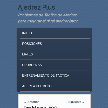
Ajedrez Plus
Problemas de Táctica de Ajedrez
para mejorar el nivel ajedrecístico
MAIN MENU
SKIP TO PRIMARY CONTENT
SKIP TO SECONDARY CONTENT
INICIO
POSICIONES
MATES
PROBLEMAS
ENTRENAMIENTO DE TÁCTICA
ACERCA DEL BLOG
Navegaci�n de entradas
←
Anterior
Siguiente
→