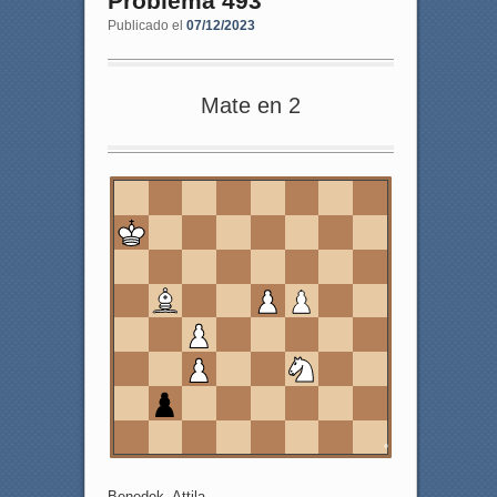
Problema 493
Publicado el
07/12/2023
Mate en 2
8
7
6
5
4
3
2
1
a
b
c
d
e
f
g
h
Benedek, Attila