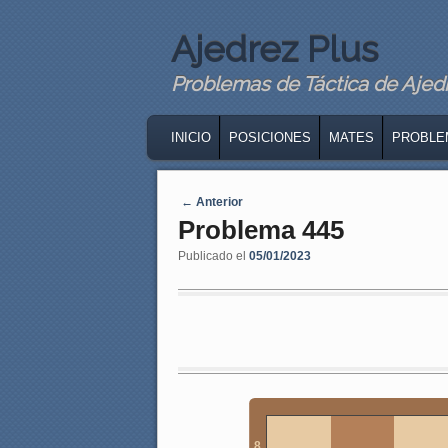
Ajedrez Plus
Problemas de Táctica de Ajedre
MAIN MENU
SKIP TO PRIMARY CONTENT
SKIP TO SECONDARY CONTENT
INICIO
POSICIONES
MATES
PROBLE
Navegaci�n de entradas
←
Anterior
Problema 445
Publicado el
05/01/2023
8