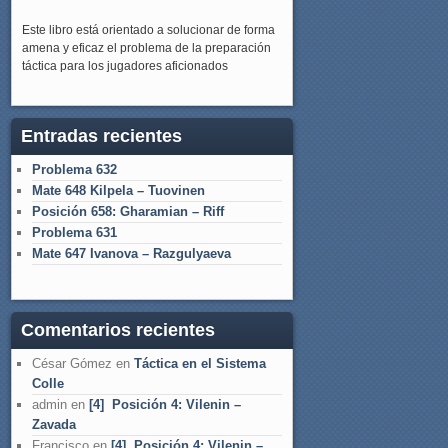
Este libro está orientado a solucionar de forma
amena y eficaz el problema de la preparación
táctica para los jugadores aficionados
Entradas recientes
Problema 632
Mate 648 Kilpela – Tuovinen
Posición 658: Gharamian – Riff
Problema 631
Mate 647 Ivanova – Razgulyaeva
Comentarios recientes
César Gómez
en
Táctica en el Sistema
Colle
admin
en
[4] Posición 4: Vilenin –
Zavada
Francisco
en
[4] Posición 4: Vilenin –