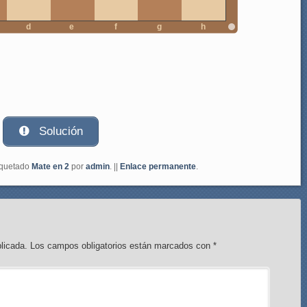
d
e
f
g
h
Solución
iquetado
Mate en 2
por
admin
. ||
Enlace permanente
.
licada.
Los campos obligatorios están marcados con
*