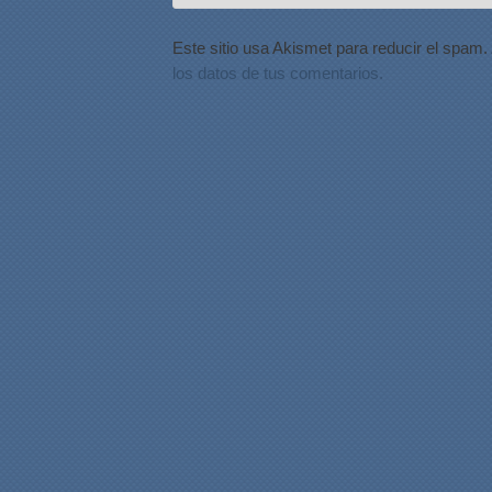
Este sitio usa Akismet para reducir el spam.
los datos de tus comentarios.