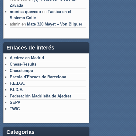
Zavada
monica quevedo
en
Táctica en el
Sistema Colle
admin
en
Mate 320 Mayet – Von Bilguer
Enlaces de interés
Ajedrez en Madrid
Chess-Results
Chesstempo
Escola d'Escacs de Barcelona
F.E.D.A.
F.I.D.E.
Federación Madrileña de Ajedrez
SEPA
TWIC
Categorías