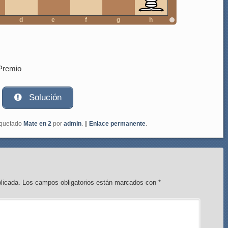
d
e
f
g
h
Premio
Solución
iquetado
Mate en 2
por
admin
. ||
Enlace permanente
.
licada.
Los campos obligatorios están marcados con
*