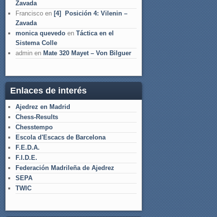
Zavada
Francisco
en
[4] Posición 4: Vilenin –
Zavada
monica quevedo
en
Táctica en el
Sistema Colle
admin
en
Mate 320 Mayet – Von Bilguer
Enlaces de interés
Ajedrez en Madrid
Chess-Results
Chesstempo
Escola d'Escacs de Barcelona
F.E.D.A.
F.I.D.E.
Federación Madrileña de Ajedrez
SEPA
TWIC