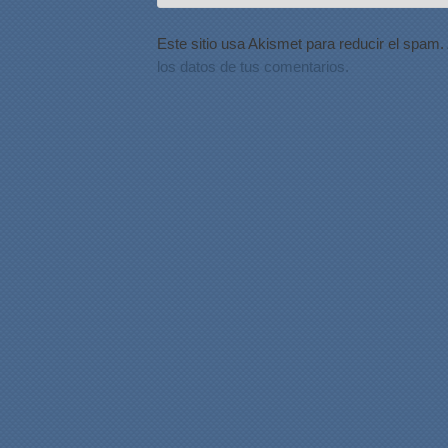
Este sitio usa Akismet para reducir el spam.
los datos de tus comentarios.