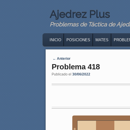
Ajedrez Plus
Problemas de Táctica de Ajedre
MAIN MENU
SKIP TO PRIMARY CONTENT
SKIP TO SECONDARY CONTENT
INICIO
POSICIONES
MATES
PROBLE
Navegaci�n de entradas
←
Anterior
Problema 418
Publicado el
30/06/2022
8