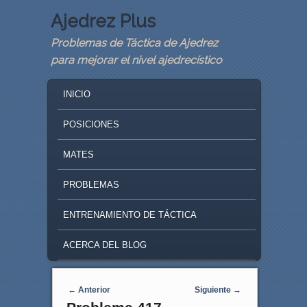
Ajedrez Plus
Problemas de Táctica de Ajedrez
para mejorar el nivel ajedrecístico
MAIN MENU
SKIP TO PRIMARY CONTENT
SKIP TO SECONDARY CONTENT
INICIO
POSICIONES
MATES
PROBLEMAS
ENTRENAMIENTO DE TÁCTICA
ACERCA DEL BLOG
Navegaci�n de entradas
←
Anterior
Siguiente
→