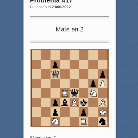
Problema 417
Publicado el
23/06/2022
Mate en 2
8
7
6
5
4
3
2
1
a
b
c
d
e
f
g
h
Waterhouse, T.