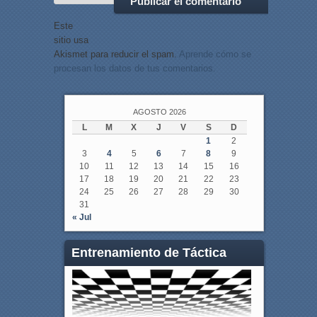
Este
sitio usa
Akismet para reducir el spam.
Aprende cómo se
procesan los datos de tus comentarios.
AGOSTO 2026
L
M
X
J
V
S
D
1
2
3
4
5
6
7
8
9
10
11
12
13
14
15
16
17
18
19
20
21
22
23
24
25
26
27
28
29
30
31
« Jul
Entrenamiento de Táctica