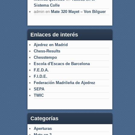
Sistema Colle
admin
en
Mate 320 Mayet – Von Bilguer
Enlaces de interés
Ajedrez en Madrid
Chess-Results
Chesstempo
Escola d'Escacs de Barcelona
F.E.D.A.
F.I.D.E.
Federación Madrileña de Ajedrez
SEPA
TWIC
Categorías
Aperturas
Mate en 2