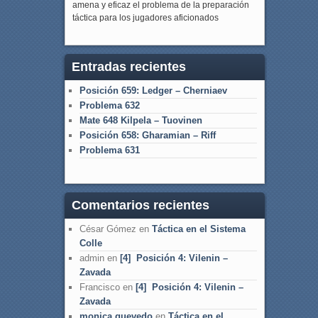
amena y eficaz el problema de la preparación
táctica para los jugadores aficionados
Entradas recientes
Posición 659: Ledger – Cherniaev
Problema 632
Mate 648 Kilpela – Tuovinen
Posición 658: Gharamian – Riff
Problema 631
Comentarios recientes
César Gómez
en
Táctica en el Sistema
Colle
admin
en
[4] Posición 4: Vilenin –
Zavada
Francisco
en
[4] Posición 4: Vilenin –
Zavada
monica quevedo
en
Táctica en el