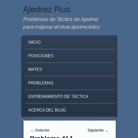
Ajedrez Plus
Problemas de Táctica de Ajedrez
para mejorar el nivel ajedrecístico
MAIN MENU
SKIP TO PRIMARY CONTENT
SKIP TO SECONDARY CONTENT
INICIO
POSICIONES
MATES
PROBLEMAS
ENTRENAMIENTO DE TÁCTICA
ACERCA DEL BLOG
Navegaci�n de entradas
←
Anterior
Siguiente
→