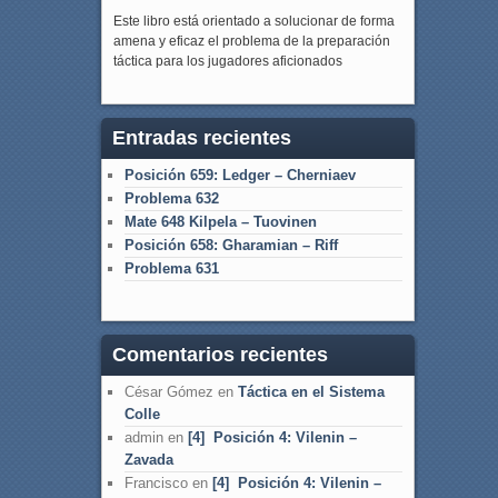
Este libro está orientado a solucionar de forma
amena y eficaz el problema de la preparación
táctica para los jugadores aficionados
Entradas recientes
Posición 659: Ledger – Cherniaev
Problema 632
Mate 648 Kilpela – Tuovinen
Posición 658: Gharamian – Riff
Problema 631
Comentarios recientes
César Gómez
en
Táctica en el Sistema
Colle
admin
en
[4] Posición 4: Vilenin –
Zavada
Francisco
en
[4] Posición 4: Vilenin –