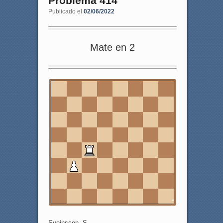
Problema 414
Publicado el
02/06/2022
Mate en 2
8
7
6
5
4
3
2
1
a
b
c
d
e
f
g
h
Sveinsson, S.