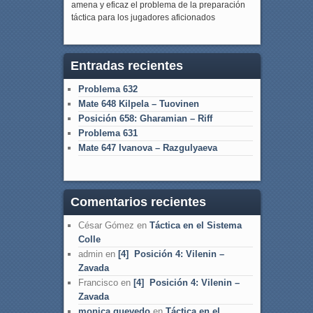
amena y eficaz el problema de la preparación
táctica para los jugadores aficionados
Entradas recientes
Problema 632
Mate 648 Kilpela – Tuovinen
Posición 658: Gharamian – Riff
Problema 631
Mate 647 Ivanova – Razgulyaeva
Comentarios recientes
César Gómez
en
Táctica en el Sistema
Colle
admin
en
[4] Posición 4: Vilenin –
Zavada
Francisco
en
[4] Posición 4: Vilenin –
Zavada
monica quevedo
en
Táctica en el