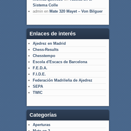
Sistema Colle
admin
en
Mate 320 Mayet – Von Bilguer
Enlaces de interés
Ajedrez en Madrid
Chess-Results
Chesstempo
Escola d'Escacs de Barcelona
F.E.D.A.
F.I.D.E.
Federación Madrileña de Ajedrez
SEPA
TWIC
Categorías
Aperturas
Mate en 2