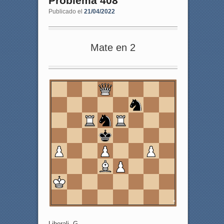
Problema 408
Publicado el
21/04/2022
Mate en 2
8
7
6
5
4
3
2
1
a
b
c
d
e
f
g
h
Liberali, G.