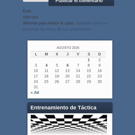
Este
sitio usa
Akismet para reducir el spam.
Aprende cómo se
procesan los datos de tus comentarios.
AGOSTO 2026
L
M
X
J
V
S
D
1
2
3
4
5
6
7
8
9
10
11
12
13
14
15
16
17
18
19
20
21
22
23
24
25
26
27
28
29
30
31
« Jul
Entrenamiento de Táctica