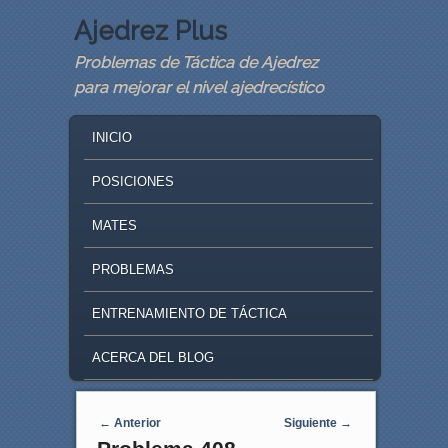
Ajedrez Plus
Problemas de Táctica de Ajedrez
para mejorar el nivel ajedrecístico
MAIN MENU
SKIP TO PRIMARY CONTENT
SKIP TO SECONDARY CONTENT
INICIO
POSICIONES
MATES
PROBLEMAS
ENTRENAMIENTO DE TÁCTICA
ACERCA DEL BLOG
Navegaci�n de entradas
←
Anterior
Siguiente
→