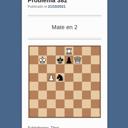
Problema 382
Publicado el
21/10/2021
Mate en 2
8
7
6
5
4
3
2
1
a
b
c
d
e
f
g
h
Schönberger, Tibor