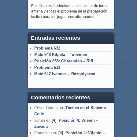
Este libro está orientado a solucionar de forma
amena y eficaz el problema de la preparación
táctica para los jugadores aficionados
Entradas recientes
Problema 632
Mate 648 Kilpela – Tuovinen
Posición 658: Gharamian – Riff
Problema 631
Mate 647 Ivanova – Razgulyaeva
Comentarios recientes
César Gómez
en
Táctica en el Sistema
Colle
admin
en
[4] Posición 4: Vilenin –
Zavada
Francisco
en
[4] Posición 4: Vilenin –