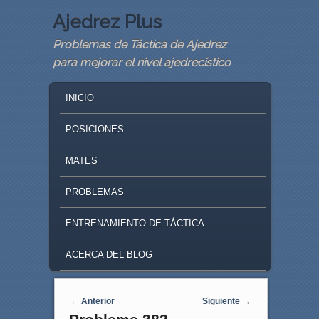
Ajedrez Plus
Problemas de Táctica de Ajedrez
para mejorar el nivel ajedrecístico
MAIN MENU
SKIP TO PRIMARY CONTENT
SKIP TO SECONDARY CONTENT
INICIO
POSICIONES
MATES
PROBLEMAS
ENTRENAMIENTO DE TÁCTICA
ACERCA DEL BLOG
Navegaci�n de entradas
←
Anterior
Siguiente
→