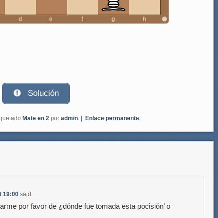
d
e
f
g
h
Solución
iquetado
Mate en 2
por
admin
. ||
Enlace permanente
.
t 19:00
said:
carme por favor de ¿dónde fue tomada esta pocisión’ o