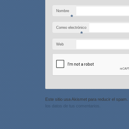
Nombre
*
Correo electrónico
*
Web
Este sitio usa Akismet para reducir el spam.
los datos de tus comentarios.