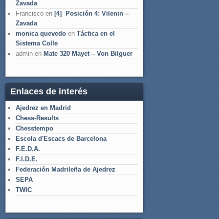
Zavada
Francisco
en
[4] Posición 4: Vilenin –
Zavada
monica quevedo
en
Táctica en el
Sistema Colle
admin
en
Mate 320 Mayet – Von Bilguer
Enlaces de interés
Ajedrez en Madrid
Chess-Results
Chesstempo
Escola d'Escacs de Barcelona
F.E.D.A.
F.I.D.E.
Federación Madrileña de Ajedrez
SEPA
TWIC