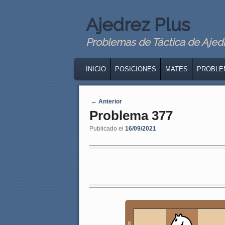
Ajedrez Plus
Problemas de Táctica de Ajedre
MAIN MENU
SKIP TO PRIMARY CONTENT
SKIP TO SECONDARY CONTENT
INICIO
POSICIONES
MATES
PROBLE
Navegaci�n de entradas
←
Anterior
Problema 377
Publicado el
16/09/2021
8