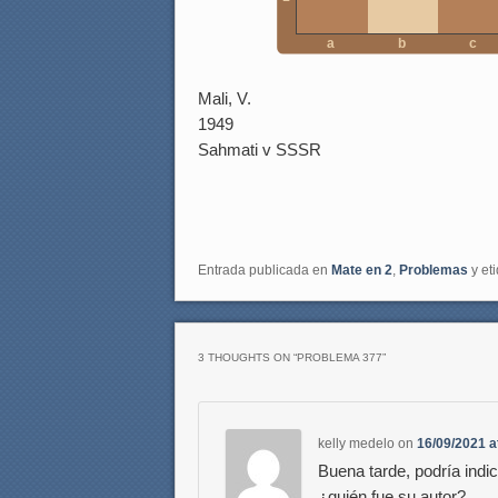
a
b
c
Mali, V.
1949
Sahmati v SSSR
Entrada publicada en
Mate en 2
,
Problemas
y et
3 THOUGHTS ON “
PROBLEMA 377
”
kelly medelo
on
16/09/2021 a
Buena tarde, podría indi
¿quién fue su autor?