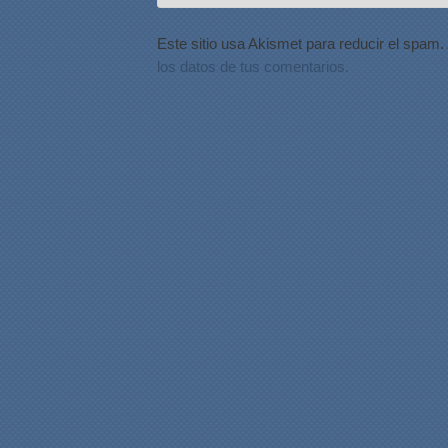
Este sitio usa Akismet para reducir el spam.
los datos de tus comentarios.