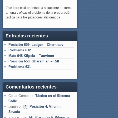
Este libro está orientado a solucionar de forma
amena y eficaz el problema de la preparación
táctica para los jugadores aficionados
Entradas recientes
Posición 659: Ledger – Cherniaev
Problema 632
Mate 648 Kilpela – Tuovinen
Posición 658: Gharamian – Riff
Problema 631
Comentarios recientes
César Gómez
en
Táctica en el Sistema
Colle
admin
en
[4] Posición 4: Vilenin –
Zavada
Francisco
en
[4] Posición 4: Vilenin –