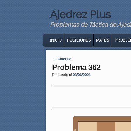
Ajedrez Plus
Problemas de Táctica de Ajedre
MAIN MENU
SKIP TO PRIMARY CONTENT
SKIP TO SECONDARY CONTENT
INICIO
POSICIONES
MATES
PROBLE
Navegaci�n de entradas
←
Anterior
Problema 362
Publicado el
03/06/2021
8