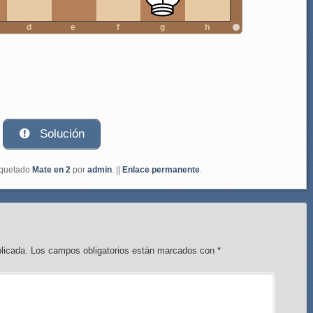
d
e
f
g
h
Solución
iquetado
Mate en 2
por
admin
. ||
Enlace permanente
.
licada.
Los campos obligatorios están marcados con
*