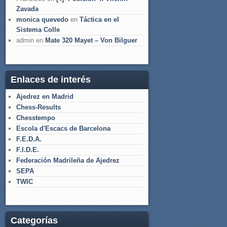
Zavada
monica quevedo
en
Táctica en el
Sistema Colle
admin
en
Mate 320 Mayet – Von Bilguer
Enlaces de interés
Ajedrez en Madrid
Chess-Results
Chesstempo
Escola d'Escacs de Barcelona
F.E.D.A.
F.I.D.E.
Federación Madrileña de Ajedrez
SEPA
TWIC
Categorías