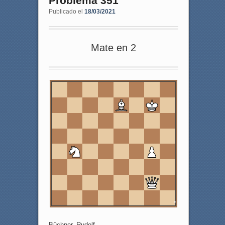
Problema 351
Publicado el
18/03/2021
Mate en 2
8
7
6
5
4
3
2
1
a
b
c
d
e
f
g
h
Büchner, Rudolf