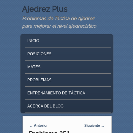
Ajedrez Plus
Problemas de Táctica de Ajedrez
para mejorar el nivel ajedrecístico
MAIN MENU
SKIP TO PRIMARY CONTENT
SKIP TO SECONDARY CONTENT
INICIO
POSICIONES
MATES
PROBLEMAS
ENTRENAMIENTO DE TÁCTICA
ACERCA DEL BLOG
Navegaci�n de entradas
←
Anterior
Siguiente
→