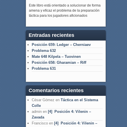
Este libro está orientado a solucionar de forma
amena y eficaz el problema de la preparación
táctica para los jugadores aficionados
Entradas recientes
Posición 659: Ledger – Cherniaev
Problema 632
Mate 648 Kilpela – Tuovinen
Posición 658: Gharamian – Riff
Problema 631
Comentarios recientes
César Gómez
en
Táctica en el Sistema
Colle
admin
en
[4] Posición 4: Vilenin –
Zavada
Francisco
en
[4] Posición 4: Vilenin –