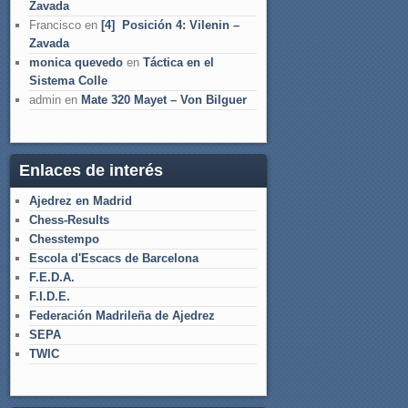
Zavada
Francisco
en
[4] Posición 4: Vilenin –
Zavada
monica quevedo
en
Táctica en el
Sistema Colle
admin
en
Mate 320 Mayet – Von Bilguer
Enlaces de interés
Ajedrez en Madrid
Chess-Results
Chesstempo
Escola d'Escacs de Barcelona
F.E.D.A.
F.I.D.E.
Federación Madrileña de Ajedrez
SEPA
TWIC