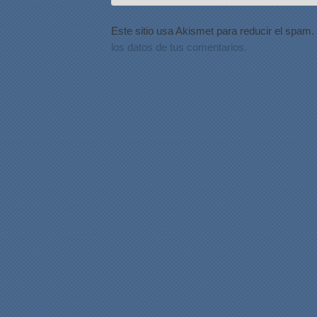
Este sitio usa Akismet para reducir el spam.
los datos de tus comentarios.