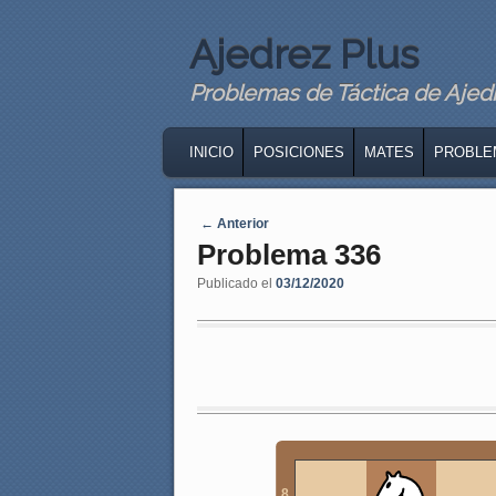
Ajedrez Plus
Problemas de Táctica de Ajedre
MAIN MENU
SKIP TO PRIMARY CONTENT
SKIP TO SECONDARY CONTENT
INICIO
POSICIONES
MATES
PROBLE
Navegaci�n de entradas
←
Anterior
Problema 336
Publicado el
03/12/2020
8