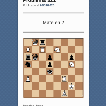
Problema 321
Publicado el
20/08/2020
Mate en 2
8
7
6
5
4
3
2
1
a
b
c
d
e
f
g
h
Henning, Hans