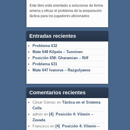
Este libro está orientado a solucionar de forma
amena y eficaz el problema de la preparación
táctica para los jugadores aficionados
Entradas recientes
Problema 632
Mate 648 Kilpela – Tuovinen
Posición 658: Gharamian – Riff
Problema 631
Mate 647 Ivanova – Razgulyaeva
Comentarios recientes
César Gómez
en
Táctica en el Sistema
Colle
admin
en
[4] Posición 4: Vilenin –
Zavada
Francisco
en
[4] Posición 4: Vilenin –