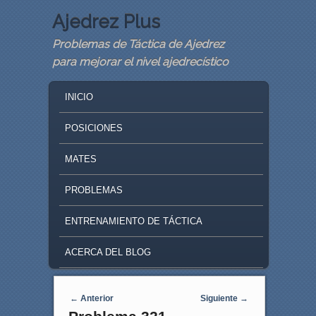
Ajedrez Plus
Problemas de Táctica de Ajedrez
para mejorar el nivel ajedrecístico
MAIN MENU
SKIP TO PRIMARY CONTENT
SKIP TO SECONDARY CONTENT
INICIO
POSICIONES
MATES
PROBLEMAS
ENTRENAMIENTO DE TÁCTICA
ACERCA DEL BLOG
Navegaci�n de entradas
←
Anterior
Siguiente
→