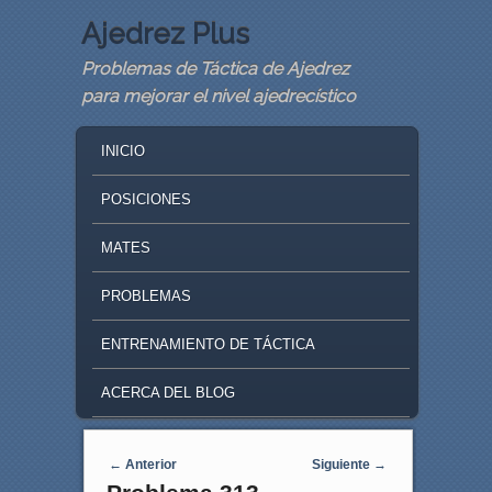
Ajedrez Plus
Problemas de Táctica de Ajedrez
para mejorar el nivel ajedrecístico
MAIN MENU
SKIP TO PRIMARY CONTENT
SKIP TO SECONDARY CONTENT
INICIO
POSICIONES
MATES
PROBLEMAS
ENTRENAMIENTO DE TÁCTICA
ACERCA DEL BLOG
Navegaci�n de entradas
←
Anterior
Siguiente
→