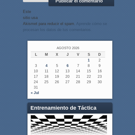
Este
sitio usa
Akismet para reducir el spam.
Aprende cómo se
procesan los datos de tus comentarios.
AGOSTO 2026
L
M
X
J
V
S
D
1
2
3
4
5
6
7
8
9
10
11
12
13
14
15
16
17
18
19
20
21
22
23
24
25
26
27
28
29
30
31
« Jul
Entrenamiento de Táctica