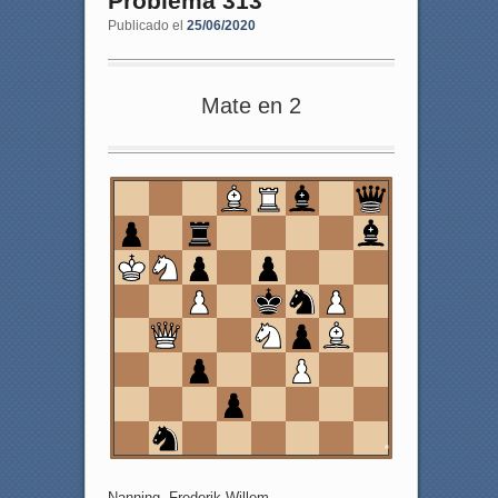
Problema 313
Publicado el
25/06/2020
Mate en 2
8
7
6
5
4
3
2
1
a
b
c
d
e
f
g
h
Nanning, Frederik Willem