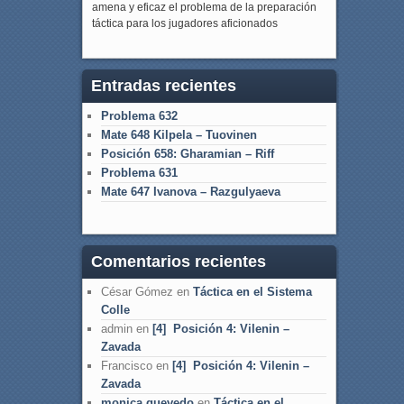
amena y eficaz el problema de la preparación
táctica para los jugadores aficionados
Entradas recientes
Problema 632
Mate 648 Kilpela – Tuovinen
Posición 658: Gharamian – Riff
Problema 631
Mate 647 Ivanova – Razgulyaeva
Comentarios recientes
César Gómez
en
Táctica en el Sistema
Colle
admin
en
[4] Posición 4: Vilenin –
Zavada
Francisco
en
[4] Posición 4: Vilenin –
Zavada
monica quevedo
en
Táctica en el