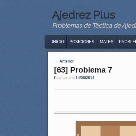
Ajedrez Plus
Problemas de Táctica de Ajedre
MAIN MENU
SKIP TO PRIMARY CONTENT
SKIP TO SECONDARY CONTENT
INICIO
POSICIONES
MATES
PROBLE
Navegaci�n de entradas
←
Anterior
[63] Problema 7
Publicado el
14/08/2014
8