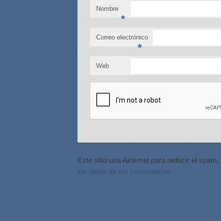
Nombre
*
Correo electrónico
*
Web
Este sitio usa Akismet para reducir el spam.
los datos de tus comentarios.