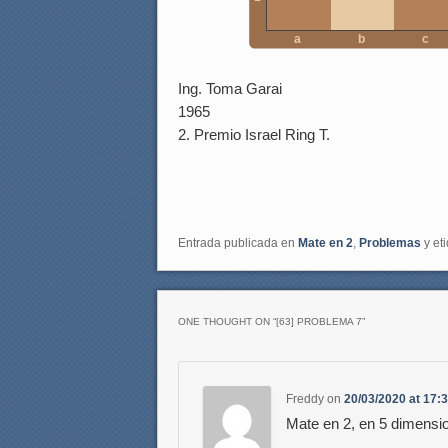
a
b
c
Ing. Toma Garai
1965
2. Premio Israel Ring T.
Entrada publicada en
Mate en 2
,
Problemas
y et
ONE THOUGHT ON “
[63] PROBLEMA 7
”
Freddy
on
20/03/2020 at 17:
Mate en 2, en 5 dimensi