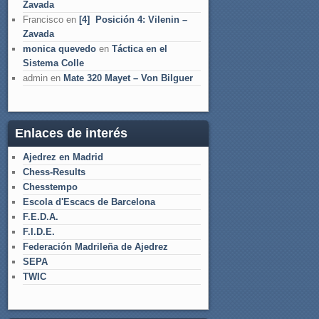
Zavada
Francisco
en
[4] Posición 4: Vilenin –
Zavada
monica quevedo
en
Táctica en el
Sistema Colle
admin
en
Mate 320 Mayet – Von Bilguer
Enlaces de interés
Ajedrez en Madrid
Chess-Results
Chesstempo
Escola d'Escacs de Barcelona
F.E.D.A.
F.I.D.E.
Federación Madrileña de Ajedrez
SEPA
TWIC