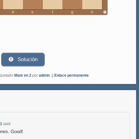
d
e
f
g
h
Solución
iquetado
Mate en 2
por
admin
. ||
Enlace permanente
.
31
said:
ones. Good!