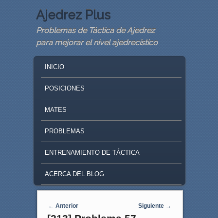
Ajedrez Plus
Problemas de Táctica de Ajedrez
para mejorar el nivel ajedrecístico
MAIN MENU
SKIP TO PRIMARY CONTENT
SKIP TO SECONDARY CONTENT
INICIO
POSICIONES
MATES
PROBLEMAS
ENTRENAMIENTO DE TÁCTICA
ACERCA DEL BLOG
Navegaci�n de entradas
←
Anterior
Siguiente
→