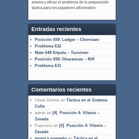
amena y eficaz el problema de la preparación
táctica para los jugadores aficionados
Entradas recientes
Posición 659: Ledger – Cherniaev
Problema 632
Mate 648 Kilpela – Tuovinen
Posición 658: Gharamian – Riff
Problema 631
Comentarios recientes
César Gómez
en
Táctica en el Sistema
Colle
admin
en
[4] Posición 4: Vilenin –
Zavada
Francisco
en
[4] Posición 4: Vilenin –
Zavada
monica quevedo
en
Táctica en el