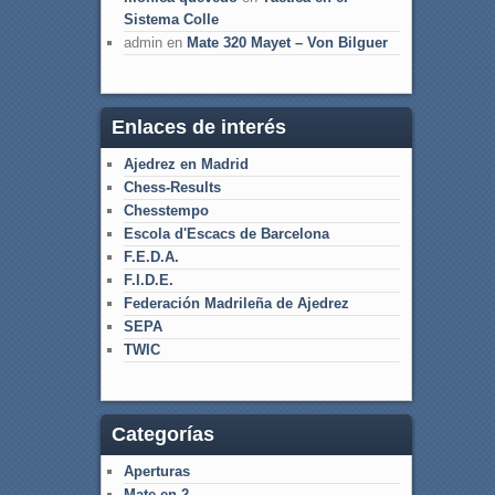
Sistema Colle
admin
en
Mate 320 Mayet – Von Bilguer
Enlaces de interés
Ajedrez en Madrid
Chess-Results
Chesstempo
Escola d'Escacs de Barcelona
F.E.D.A.
F.I.D.E.
Federación Madrileña de Ajedrez
SEPA
TWIC
Categorías
Aperturas
Mate en 2