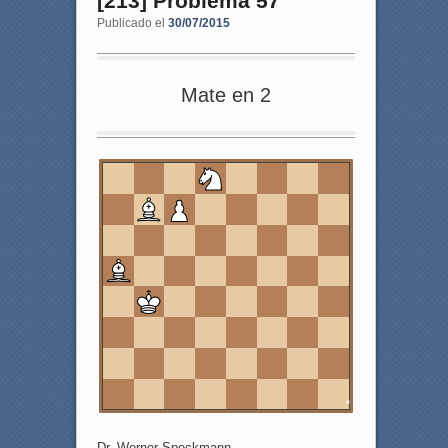
[213] Problema 57
Publicado el
30/07/2015
Mate en 2
8
7
6
5
4
3
2
1
a
b
c
d
e
f
g
h
Dr. Werner Speckmann