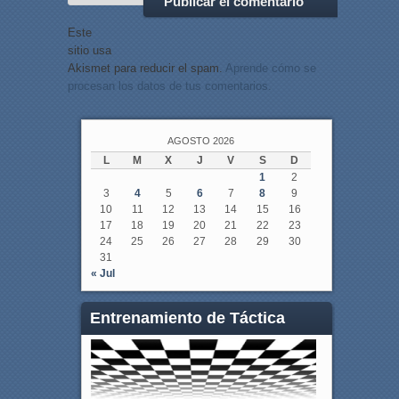
Este
sitio usa
Akismet para reducir el spam.
Aprende cómo se
procesan los datos de tus comentarios.
AGOSTO 2026
L
M
X
J
V
S
D
1
2
3
4
5
6
7
8
9
10
11
12
13
14
15
16
17
18
19
20
21
22
23
24
25
26
27
28
29
30
31
« Jul
Entrenamiento de Táctica