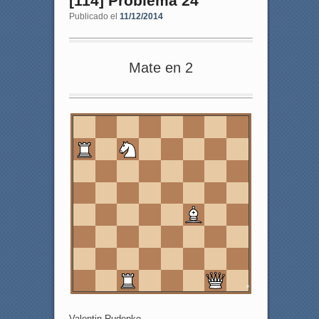
[114] Problema 24
Publicado el
11/12/2014
Mate en 2
8
7
6
5
4
3
2
1
a
b
c
d
e
f
g
h
Valentin Rudenko