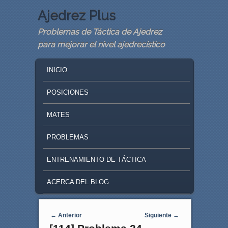
Ajedrez Plus
Problemas de Táctica de Ajedrez
para mejorar el nivel ajedrecístico
MAIN MENU
SKIP TO PRIMARY CONTENT
SKIP TO SECONDARY CONTENT
INICIO
POSICIONES
MATES
PROBLEMAS
ENTRENAMIENTO DE TÁCTICA
ACERCA DEL BLOG
Navegaci�n de entradas
←
Anterior
Siguiente
→