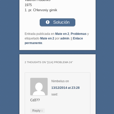
1975
1. pr. CHervoniy girnik
Solución
Entrada publicada en
Mate en 2
,
Problemas
y
etiquetado
Mate en 2
por
admin
. ||
Enlace
permanente
.
2 THOUGHTS ON “
[114] PROBLEMA 24
”
Nimbelus
on
13/12/2014 at 23:28
said:
Cd3??
↓
Reply