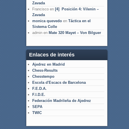
Zavada
Francisco
en
[4] Posición 4: Vilenin –
Zavada
monica quevedo
en
Táctica en el
Sistema Colle
admin
en
Mate 320 Mayet – Von Bilguer
Enlaces de interés
Ajedrez en Madrid
Chess-Results
Chesstempo
Escola d'Escacs de Barcelona
F.E.D.A.
F.I.D.E.
Federación Madrileña de Ajedrez
SEPA
TWIC