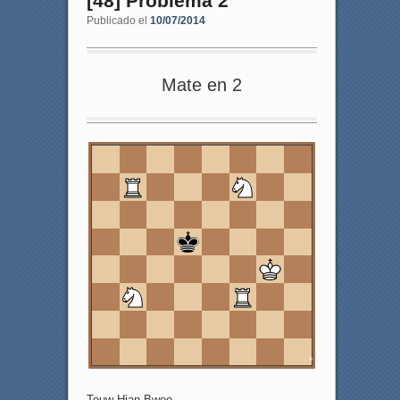
[48] Problema 2
Publicado el
10/07/2014
Mate en 2
8
7
6
5
4
3
2
1
a
b
c
d
e
f
g
h
Touw Hian Bwee