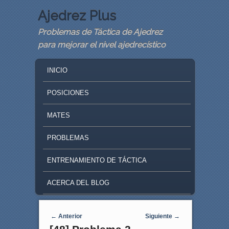
Ajedrez Plus
Problemas de Táctica de Ajedrez
para mejorar el nivel ajedrecístico
MAIN MENU
SKIP TO PRIMARY CONTENT
SKIP TO SECONDARY CONTENT
INICIO
POSICIONES
MATES
PROBLEMAS
ENTRENAMIENTO DE TÁCTICA
ACERCA DEL BLOG
Navegaci�n de entradas
←
Anterior
Siguiente
→