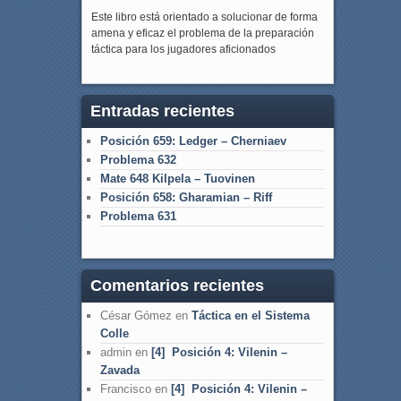
Este libro está orientado a solucionar de forma
amena y eficaz el problema de la preparación
táctica para los jugadores aficionados
Entradas recientes
Posición 659: Ledger – Cherniaev
Problema 632
Mate 648 Kilpela – Tuovinen
Posición 658: Gharamian – Riff
Problema 631
Comentarios recientes
César Gómez
en
Táctica en el Sistema
Colle
admin
en
[4] Posición 4: Vilenin –
Zavada
Francisco
en
[4] Posición 4: Vilenin –