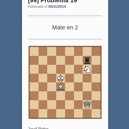
[99] Problema 19
Publicado el
06/11/2014
Mate en 2
8
7
6
5
4
3
2
1
a
b
c
d
e
f
g
h
Josef Retter