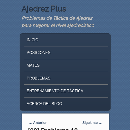
Ajedrez Plus
Problemas de Táctica de Ajedrez
para mejorar el nivel ajedrecístico
MAIN MENU
SKIP TO PRIMARY CONTENT
SKIP TO SECONDARY CONTENT
INICIO
POSICIONES
MATES
PROBLEMAS
ENTRENAMIENTO DE TÁCTICA
ACERCA DEL BLOG
Navegaci�n de entradas
←
Anterior
Siguiente
→