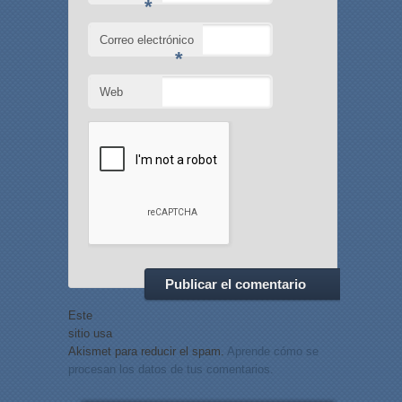
*
Correo electrónico
*
Web
Este
sitio usa
Akismet para reducir el spam.
Aprende cómo se
procesan los datos de tus comentarios.