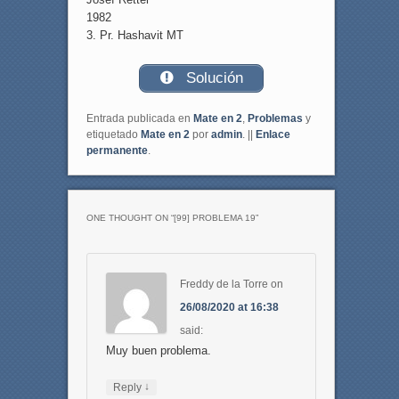
1982
3. Pr. Hashavit MT
Solución
Entrada publicada en
Mate en 2
,
Problemas
y
etiquetado
Mate en 2
por
admin
. ||
Enlace
permanente
.
ONE THOUGHT ON “
[99] PROBLEMA 19
”
Freddy de la Torre
on
26/08/2020 at 16:38
said:
Muy buen problema.
↓
Reply