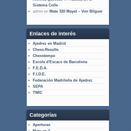
Sistema Colle
admin
en
Mate 320 Mayet – Von Bilguer
Enlaces de interés
Ajedrez en Madrid
Chess-Results
Chesstempo
Escola d'Escacs de Barcelona
F.E.D.A.
F.I.D.E.
Federación Madrileña de Ajedrez
SEPA
TWIC
Categorías
Aperturas
Mate en 2