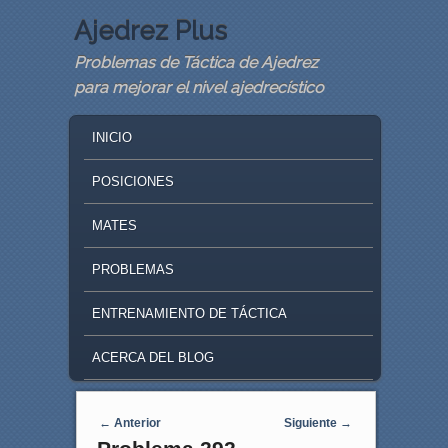
Ajedrez Plus
Problemas de Táctica de Ajedrez
para mejorar el nivel ajedrecístico
MAIN MENU
SKIP TO PRIMARY CONTENT
SKIP TO SECONDARY CONTENT
INICIO
POSICIONES
MATES
PROBLEMAS
ENTRENAMIENTO DE TÁCTICA
ACERCA DEL BLOG
Navegaci�n de entradas
←
Anterior
Siguiente
→