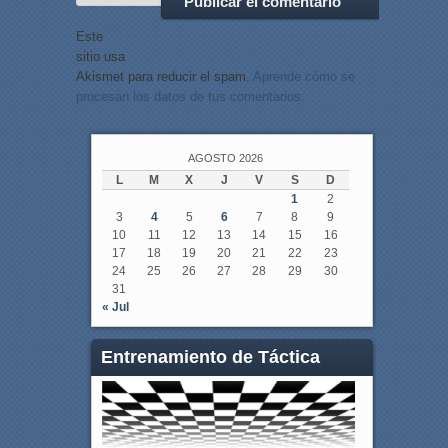
Este
sitio usa
Akismet para reducir el spam.
Aprende cómo se
procesan los datos de tus comentarios.
AGOSTO 2026
L
M
X
J
V
S
D
1
2
3
4
5
6
7
8
9
10
11
12
13
14
15
16
17
18
19
20
21
22
23
24
25
26
27
28
29
30
31
« Jul
Entrenamiento de Táctica