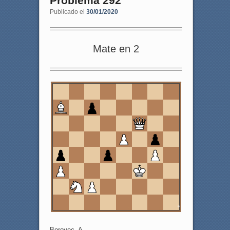
Problema 292
Publicado el
30/01/2020
Mate en 2
8
7
6
5
4
3
2
1
a
b
c
d
e
f
g
h
Borovec, A.