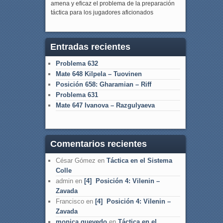
amena y eficaz el problema de la preparación
táctica para los jugadores aficionados
Entradas recientes
Problema 632
Mate 648 Kilpela – Tuovinen
Posición 658: Gharamian – Riff
Problema 631
Mate 647 Ivanova – Razgulyaeva
Comentarios recientes
César Gómez
en
Táctica en el Sistema
Colle
admin
en
[4] Posición 4: Vilenin –
Zavada
Francisco
en
[4] Posición 4: Vilenin –
Zavada
monica quevedo
en
Táctica en el