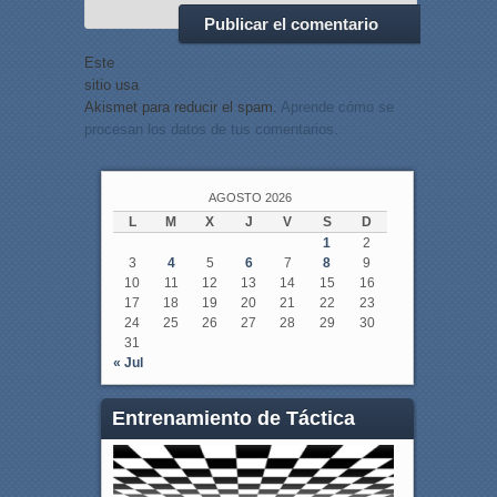
Este
sitio usa
Akismet para reducir el spam.
Aprende cómo se
procesan los datos de tus comentarios.
AGOSTO 2026
L
M
X
J
V
S
D
1
2
3
4
5
6
7
8
9
10
11
12
13
14
15
16
17
18
19
20
21
22
23
24
25
26
27
28
29
30
31
« Jul
Entrenamiento de Táctica