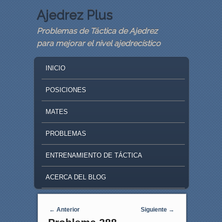
Ajedrez Plus
Problemas de Táctica de Ajedrez
para mejorar el nivel ajedrecístico
MAIN MENU
SKIP TO PRIMARY CONTENT
SKIP TO SECONDARY CONTENT
INICIO
POSICIONES
MATES
PROBLEMAS
ENTRENAMIENTO DE TÁCTICA
ACERCA DEL BLOG
Navegaci�n de entradas
←
Anterior
Siguiente
→