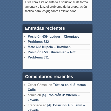
Este libro está orientado a solucionar de forma
amena y eficaz el problema de la preparación
táctica para los jugadores aficionados
Entradas recientes
Posición 659: Ledger – Cherniaev
Problema 632
Mate 648 Kilpela – Tuovinen
Posición 658: Gharamian – Riff
Problema 631
Comentarios recientes
César Gómez
en
Táctica en el Sistema
Colle
admin
en
[4] Posición 4: Vilenin –
Zavada
Francisco
en
[4] Posición 4: Vilenin –
Zavada