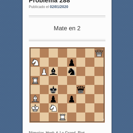
Problema 288
Publicado el
02/01/2020
Mate en 2
8
7
6
5
4
3
2
1
a
b
c
d
e
f
g
h
Nijmeijer, Henk & Le Grand, Piet