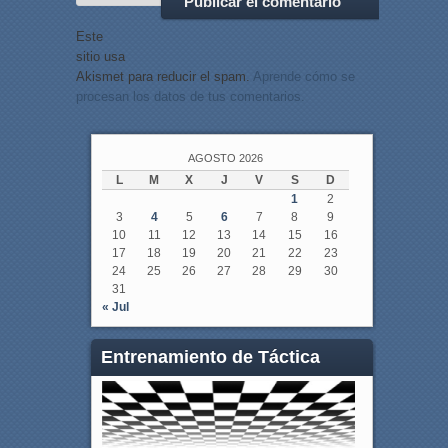
Este
sitio usa
Akismet para reducir el spam.
Aprende cómo se
procesan los datos de tus comentarios.
AGOSTO 2026
L
M
X
J
V
S
D
1
2
3
4
5
6
7
8
9
10
11
12
13
14
15
16
17
18
19
20
21
22
23
24
25
26
27
28
29
30
31
« Jul
Entrenamiento de Táctica