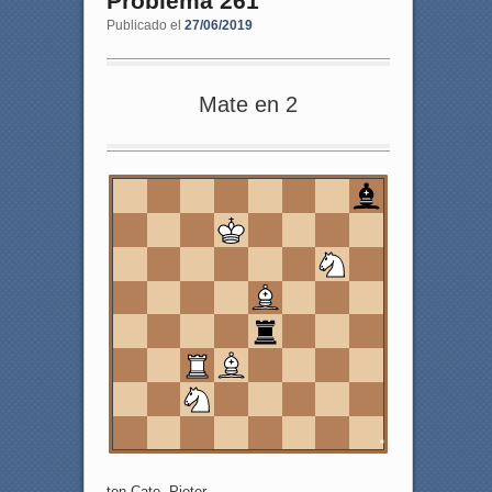
Problema 261
Publicado el
27/06/2019
Mate en 2
8
7
6
5
4
3
2
1
a
b
c
d
e
f
g
h
ten Cate, Pieter