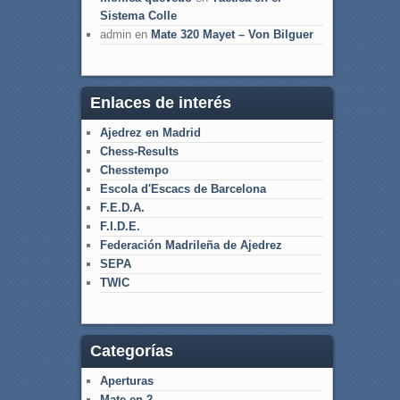
Sistema Colle
admin
en
Mate 320 Mayet – Von Bilguer
Enlaces de interés
Ajedrez en Madrid
Chess-Results
Chesstempo
Escola d'Escacs de Barcelona
F.E.D.A.
F.I.D.E.
Federación Madrileña de Ajedrez
SEPA
TWIC
Categorías
Aperturas
Mate en 2