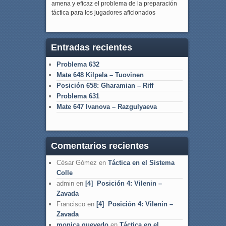
amena y eficaz el problema de la preparación
táctica para los jugadores aficionados
Entradas recientes
Problema 632
Mate 648 Kilpela – Tuovinen
Posición 658: Gharamian – Riff
Problema 631
Mate 647 Ivanova – Razgulyaeva
Comentarios recientes
César Gómez
en
Táctica en el Sistema
Colle
admin
en
[4] Posición 4: Vilenin –
Zavada
Francisco
en
[4] Posición 4: Vilenin –
Zavada
monica quevedo
en
Táctica en el