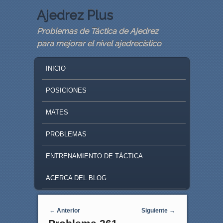
Ajedrez Plus
Problemas de Táctica de Ajedrez
para mejorar el nivel ajedrecístico
MAIN MENU
SKIP TO PRIMARY CONTENT
SKIP TO SECONDARY CONTENT
INICIO
POSICIONES
MATES
PROBLEMAS
ENTRENAMIENTO DE TÁCTICA
ACERCA DEL BLOG
Navegaci�n de entradas
←
Anterior
Siguiente
→