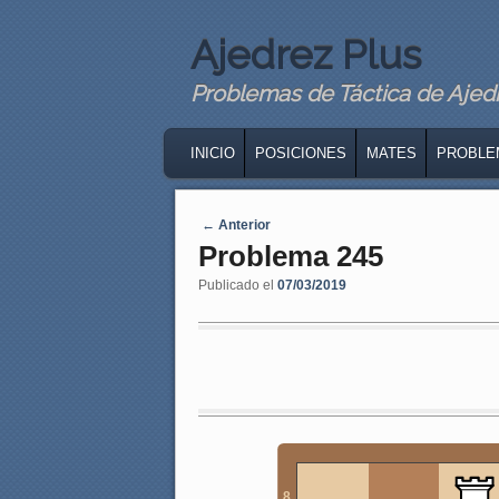
Ajedrez Plus
Problemas de Táctica de Ajedre
MAIN MENU
SKIP TO PRIMARY CONTENT
SKIP TO SECONDARY CONTENT
INICIO
POSICIONES
MATES
PROBLE
Navegaci�n de entradas
←
Anterior
Problema 245
Publicado el
07/03/2019
8