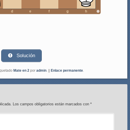
d
e
f
g
h
Solución
iquetado
Mate en 2
por
admin
. ||
Enlace permanente
.
licada.
Los campos obligatorios están marcados con
*