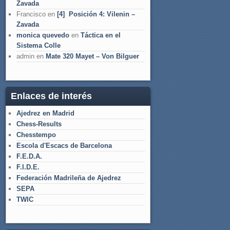
Zavada
Francisco
en
[4] Posición 4: Vilenin –
Zavada
monica quevedo
en
Táctica en el
Sistema Colle
admin
en
Mate 320 Mayet – Von Bilguer
Enlaces de interés
Ajedrez en Madrid
Chess-Results
Chesstempo
Escola d'Escacs de Barcelona
F.E.D.A.
F.I.D.E.
Federación Madrileña de Ajedrez
SEPA
TWIC