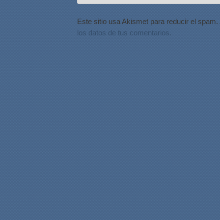
Este sitio usa Akismet para reducir el spam.
los datos de tus comentarios.