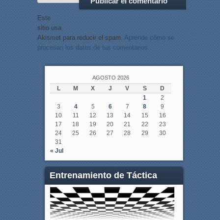
Este
sitio usa
Akismet para reducir el spam.
Aprende cómo se
procesan los datos de tus comentarios.
AGOSTO 2026
L
M
X
J
V
S
D
1
2
3
4
5
6
7
8
9
10
11
12
13
14
15
16
17
18
19
20
21
22
23
24
25
26
27
28
29
30
31
« Jul
Entrenamiento de Táctica