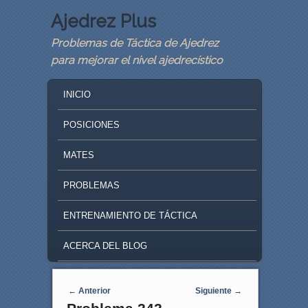
Ajedrez Plus
Problemas de Táctica de Ajedrez
para mejorar el nivel ajedrecístico
MAIN MENU
SKIP TO PRIMARY CONTENT
SKIP TO SECONDARY CONTENT
INICIO
POSICIONES
MATES
PROBLEMAS
ENTRENAMIENTO DE TÁCTICA
ACERCA DEL BLOG
Navegaci�n de entradas
←
Anterior
Siguiente
→