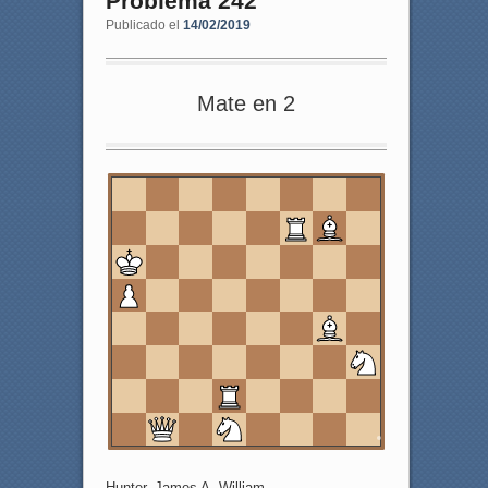
Problema 242
Publicado el
14/02/2019
Mate en 2
8
7
6
5
4
3
2
1
a
b
c
d
e
f
g
h
Hunter, James A. William