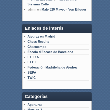
Sistema Colle
admin
en
Mate 320 Mayet – Von Bilguer
Enlaces de interés
Ajedrez en Madrid
Chess-Results
Chesstempo
Escola d'Escacs de Barcelona
F.E.D.A.
F.I.D.E.
Federación Madrileña de Ajedrez
SEPA
TWIC
Categorías
Aperturas
Mate en 2