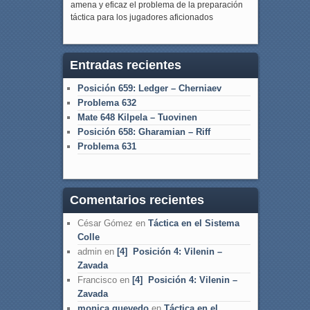
amena y eficaz el problema de la preparación
táctica para los jugadores aficionados
Entradas recientes
Posición 659: Ledger – Cherniaev
Problema 632
Mate 648 Kilpela – Tuovinen
Posición 658: Gharamian – Riff
Problema 631
Comentarios recientes
César Gómez
en
Táctica en el Sistema
Colle
admin
en
[4] Posición 4: Vilenin –
Zavada
Francisco
en
[4] Posición 4: Vilenin –
Zavada
monica quevedo
en
Táctica en el