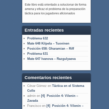
Este libro está orientado a solucionar de forma
amena y eficaz el problema de la preparación
táctica para los jugadores aficionados
Entradas recientes
Problema 632
Mate 648 Kilpela – Tuovinen
Posición 658: Gharamian – Riff
Problema 631
Mate 647 Ivanova – Razgulyaeva
Comentarios recientes
César Gómez
en
Táctica en el Sistema
Colle
admin
en
[4] Posición 4: Vilenin –
Zavada
Francisco
en
[4] Posición 4: Vilenin –