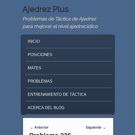
Ajedrez Plus
Problemas de Táctica de Ajedrez
para mejorar el nivel ajedrecístico
MAIN MENU
SKIP TO PRIMARY CONTENT
SKIP TO SECONDARY CONTENT
INICIO
POSICIONES
MATES
PROBLEMAS
ENTRENAMIENTO DE TÁCTICA
ACERCA DEL BLOG
Navegaci�n de entradas
←
Anterior
Siguiente
→