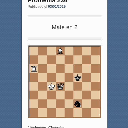
Problema 236
Publicado el
03/01/2019
Mate en 2
8
7
6
5
4
3
2
1
a
b
c
d
e
f
g
h
Nicolaescu, Gheorghe