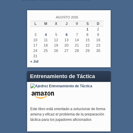
AGOSTO 2026
L
M
X
J
V
S
D
1
2
3
4
5
6
7
8
9
10
11
12
13
14
15
16
17
18
19
20
21
22
23
24
25
26
27
28
29
30
31
« Jul
Entrenamiento de Táctica
Este libro está orientado a solucionar de forma
amena y eficaz el problema de la preparación
táctica para los jugadores aficionados