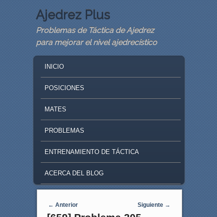
Ajedrez Plus
Problemas de Táctica de Ajedrez
para mejorar el nivel ajedrecístico
MAIN MENU
SKIP TO PRIMARY CONTENT
SKIP TO SECONDARY CONTENT
INICIO
POSICIONES
MATES
PROBLEMAS
ENTRENAMIENTO DE TÁCTICA
ACERCA DEL BLOG
Navegaci�n de entradas
←
Anterior
Siguiente
→