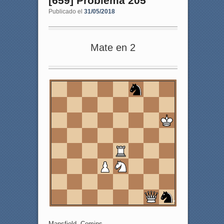
[659] Problema 205
Publicado el
31/05/2018
Mate en 2
8
7
6
5
4
3
2
1
a
b
c
d
e
f
g
h
Mansfield, Comins