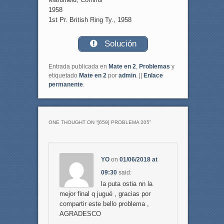
1958
1st Pr. British Ring Ty., 1958
Solución
Entrada publicada en
Mate en 2
,
Problemas
y
etiquetado
Mate en 2
por
admin
. ||
Enlace
permanente
.
ONE THOUGHT ON “
[659] PROBLEMA 205
”
YO
on
01/06/2018 at
09:30
said:
la puta ostia nn la
mejor final q jugué , gracias por
compartir este bello problema ,
AGRADESCO