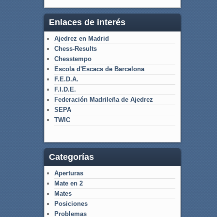
Enlaces de interés
Ajedrez en Madrid
Chess-Results
Chesstempo
Escola d'Escacs de Barcelona
F.E.D.A.
F.I.D.E.
Federación Madrileña de Ajedrez
SEPA
TWIC
Categorías
Aperturas
Mate en 2
Mates
Posiciones
Problemas