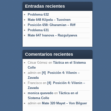
Entradas recientes
Problema 632
Mate 648 Kilpela – Tuovinen
Posición 658: Gharamian – Riff
Problema 631
Mate 647 Ivanova – Razgulyaeva
Comentarios recientes
César Gómez
en
Táctica en el Sistema
Colle
admin
en
[4] Posición 4: Vilenin –
Zavada
Francisco
en
[4] Posición 4: Vilenin –
Zavada
monica quevedo
en
Táctica en el
Sistema Colle
admin
en
Mate 320 Mayet – Von Bilguer