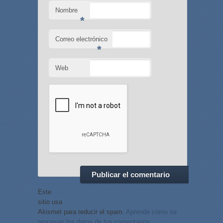
Nombre
*
Correo electrónico
*
Web
Este
sitio usa
Akismet para reducir el spam.
Aprende cómo se
procesan los datos de tus comentarios.