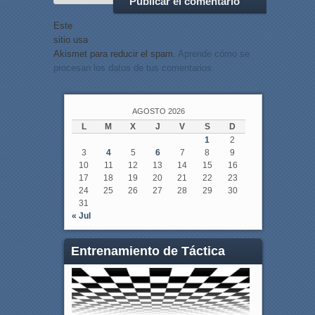
Este
sitio usa
Akismet para reducir el spam.
Aprende cómo se
procesan los datos de tus comentarios.
AGOSTO 2026
L
M
X
J
V
S
D
1
2
3
4
5
6
7
8
9
10
11
12
13
14
15
16
17
18
19
20
21
22
23
24
25
26
27
28
29
30
31
« Jul
Entrenamiento de Táctica