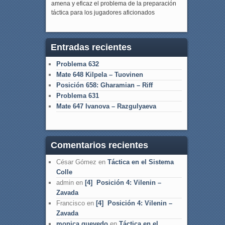
amena y eficaz el problema de la preparación
táctica para los jugadores aficionados
Entradas recientes
Problema 632
Mate 648 Kilpela – Tuovinen
Posición 658: Gharamian – Riff
Problema 631
Mate 647 Ivanova – Razgulyaeva
Comentarios recientes
César Gómez
en
Táctica en el Sistema
Colle
admin
en
[4] Posición 4: Vilenin –
Zavada
Francisco
en
[4] Posición 4: Vilenin –
Zavada
monica quevedo
en
Táctica en el