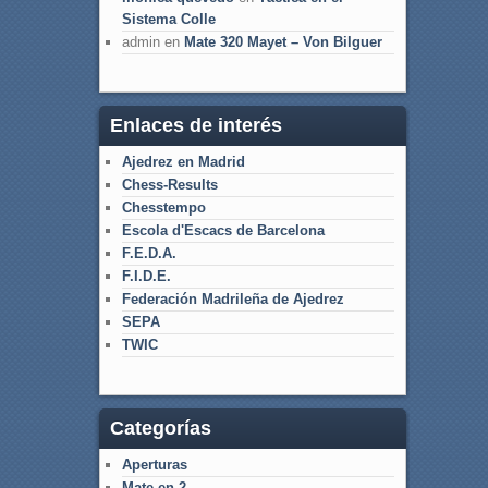
Sistema Colle
admin
en
Mate 320 Mayet – Von Bilguer
Enlaces de interés
Ajedrez en Madrid
Chess-Results
Chesstempo
Escola d'Escacs de Barcelona
F.E.D.A.
F.I.D.E.
Federación Madrileña de Ajedrez
SEPA
TWIC
Categorías
Aperturas
Mate en 2