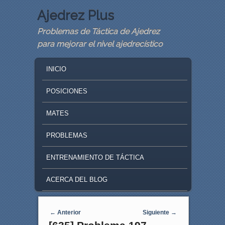
Ajedrez Plus
Problemas de Táctica de Ajedrez
para mejorar el nivel ajedrecístico
MAIN MENU
SKIP TO PRIMARY CONTENT
SKIP TO SECONDARY CONTENT
INICIO
POSICIONES
MATES
PROBLEMAS
ENTRENAMIENTO DE TÁCTICA
ACERCA DEL BLOG
Navegaci�n de entradas
←
Anterior
Siguiente
→