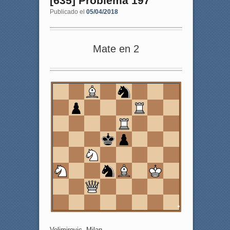
[635] Problema 197
Publicado el
05/04/2018
Mate en 2
8
7
6
5
4
3
2
1
a
b
c
d
e
f
g
h
Velimirovic, Milan