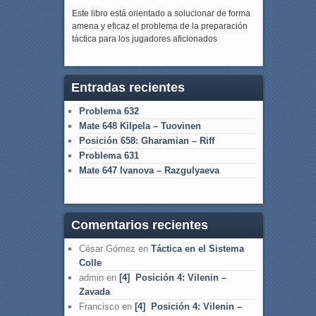
Este libro está orientado a solucionar de forma
amena y eficaz el problema de la preparación
táctica para los jugadores aficionados
Entradas recientes
Problema 632
Mate 648 Kilpela – Tuovinen
Posición 658: Gharamian – Riff
Problema 631
Mate 647 Ivanova – Razgulyaeva
Comentarios recientes
César Gómez
en
Táctica en el Sistema
Colle
admin
en
[4] Posición 4: Vilenin –
Zavada
Francisco
en
[4] Posición 4: Vilenin –