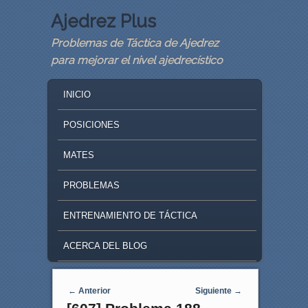
Ajedrez Plus
Problemas de Táctica de Ajedrez
para mejorar el nivel ajedrecístico
MAIN MENU
SKIP TO PRIMARY CONTENT
SKIP TO SECONDARY CONTENT
INICIO
POSICIONES
MATES
PROBLEMAS
ENTRENAMIENTO DE TÁCTICA
ACERCA DEL BLOG
Navegaci�n de entradas
←
Anterior
Siguiente
→