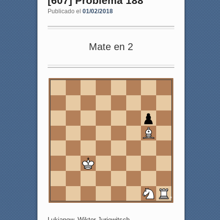
[607] Problema 188
Publicado el
01/02/2018
Mate en 2
8
7
6
5
4
3
2
1
a
b
c
d
e
f
g
h
Lukjanow, Wiktor Jurjewitsch