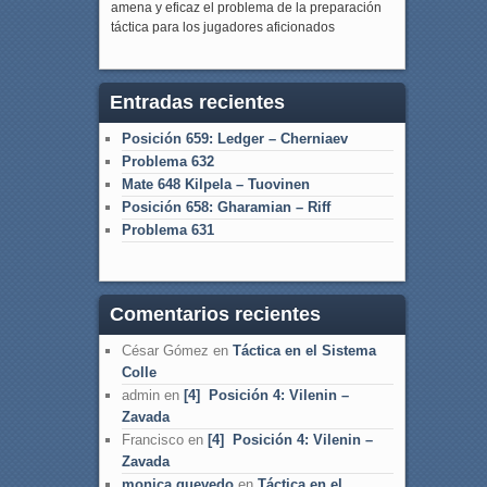
amena y eficaz el problema de la preparación
táctica para los jugadores aficionados
Entradas recientes
Posición 659: Ledger – Cherniaev
Problema 632
Mate 648 Kilpela – Tuovinen
Posición 658: Gharamian – Riff
Problema 631
Comentarios recientes
César Gómez
en
Táctica en el Sistema
Colle
admin
en
[4] Posición 4: Vilenin –
Zavada
Francisco
en
[4] Posición 4: Vilenin –
Zavada
monica quevedo
en
Táctica en el