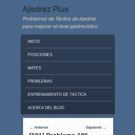
Ajedrez Plus
Problemas de Táctica de Ajedrez
para mejorar el nivel ajedrecístico
MAIN MENU
SKIP TO PRIMARY CONTENT
SKIP TO SECONDARY CONTENT
INICIO
POSICIONES
MATES
PROBLEMAS
ENTRENAMIENTO DE TÁCTICA
ACERCA DEL BLOG
Navegaci�n de entradas
←
Anterior
Siguiente
→