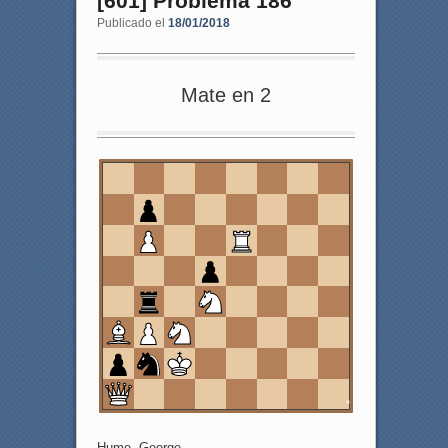
[601] Problema 186
Publicado el
18/01/2018
Mate en 2
8
7
6
5
4
3
2
1
a
b
c
d
e
f
g
h
Hume, George