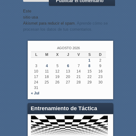
Este
sitio usa
Akismet para reducir el spam.
Aprende cómo se
procesan los datos de tus comentarios.
AGOSTO 2026
L
M
X
J
V
S
D
1
2
3
4
5
6
7
8
9
10
11
12
13
14
15
16
17
18
19
20
21
22
23
24
25
26
27
28
29
30
31
« Jul
Entrenamiento de Táctica