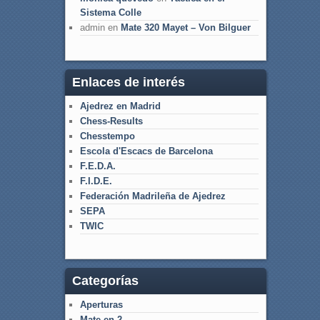
Sistema Colle
admin
en
Mate 320 Mayet – Von Bilguer
Enlaces de interés
Ajedrez en Madrid
Chess-Results
Chesstempo
Escola d'Escacs de Barcelona
F.E.D.A.
F.I.D.E.
Federación Madrileña de Ajedrez
SEPA
TWIC
Categorías
Aperturas
Mate en 2