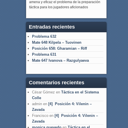
amena y eficaz el problema de la preparación
táctica para los jugadores aficionados
Entradas recientes
Problema 632
Mate 648 Kilpela – Tuovinen
Posición 658: Gharamian – Riff
Problema 631
Mate 647 Ivanova – Razgulyaeva
Comentarios recientes
César Gómez
en
Táctica en el Sistema
Colle
admin
en
[4] Posición 4: Vilenin –
Zavada
Francisco
en
[4] Posición 4: Vilenin –
Zavada
monica quevedo
en
Táctica en el