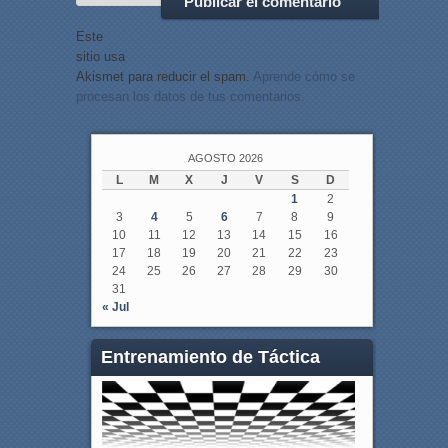
Este
sitio usa
Akismet para reducir el spam.
Aprende cómo se
procesan los datos de tus comentarios.
AGOSTO 2026
L
M
X
J
V
S
D
1
2
3
4
5
6
7
8
9
10
11
12
13
14
15
16
17
18
19
20
21
22
23
24
25
26
27
28
29
30
31
« Jul
Entrenamiento de Táctica