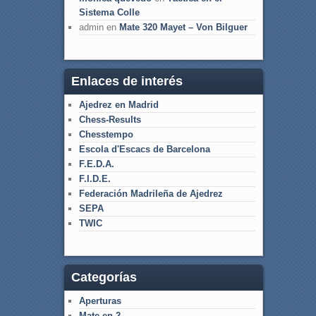
Sistema Colle
admin
en
Mate 320 Mayet – Von Bilguer
Enlaces de interés
Ajedrez en Madrid
Chess-Results
Chesstempo
Escola d'Escacs de Barcelona
F.E.D.A.
F.I.D.E.
Federación Madrileña de Ajedrez
SEPA
TWIC
Categorías
Aperturas
Mate en 2