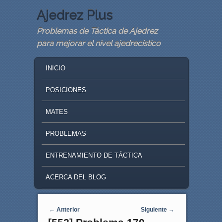
Ajedrez Plus
Problemas de Táctica de Ajedrez
para mejorar el nivel ajedrecístico
MAIN MENU
SKIP TO PRIMARY CONTENT
SKIP TO SECONDARY CONTENT
INICIO
POSICIONES
MATES
PROBLEMAS
ENTRENAMIENTO DE TÁCTICA
ACERCA DEL BLOG
Navegaci�n de entradas
←
Anterior
Siguiente
→