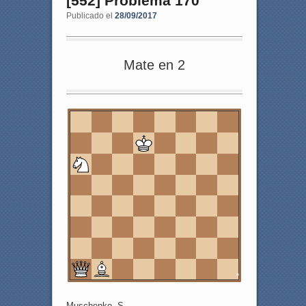
[552] Problema 170
Publicado el
28/09/2017
Mate en 2
8
7
6
5
4
3
2
1
a
b
c
d
e
f
g
h
Muschenko, S.