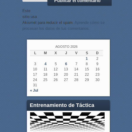
Este
sitio usa
Akismet para reducir el spam.
Aprende cómo se
procesan los datos de tus comentarios.
AGOSTO 2026
L
M
X
J
V
S
D
1
2
3
4
5
6
7
8
9
10
11
12
13
14
15
16
17
18
19
20
21
22
23
24
25
26
27
28
29
30
31
« Jul
Entrenamiento de Táctica