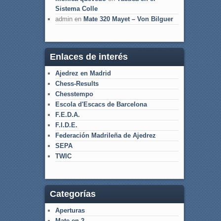
Sistema Colle
admin
en
Mate 320 Mayet – Von Bilguer
Enlaces de interés
Ajedrez en Madrid
Chess-Results
Chesstempo
Escola d'Escacs de Barcelona
F.E.D.A.
F.I.D.E.
Federación Madrileña de Ajedrez
SEPA
TWIC
Categorías
Aperturas
Mate en 2