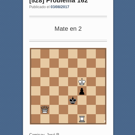
[528] Problema 162
Publicado el
03/08/2017
Mate en 2
8
7
6
5
4
3
2
1
a
b
c
d
e
f
g
h
Camisay, José R.