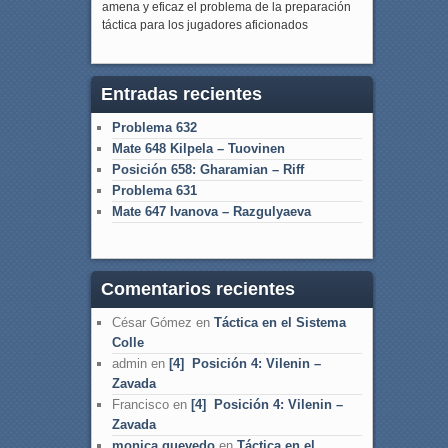
amena y eficaz el problema de la preparación
táctica para los jugadores aficionados
Entradas recientes
Problema 632
Mate 648 Kilpela – Tuovinen
Posición 658: Gharamian – Riff
Problema 631
Mate 647 Ivanova – Razgulyaeva
Comentarios recientes
César Gómez
en
Táctica en el Sistema
Colle
admin
en
[4] Posición 4: Vilenin –
Zavada
Francisco
en
[4] Posición 4: Vilenin –
Zavada
monica quevedo
en
Táctica en el