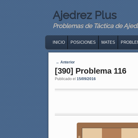
Ajedrez Plus
Problemas de Táctica de Ajedre
MAIN MENU
SKIP TO PRIMARY CONTENT
SKIP TO SECONDARY CONTENT
INICIO
POSICIONES
MATES
PROBLE
Navegaci�n de entradas
←
Anterior
[390] Problema 116
Publicado el
15/09/2016
8