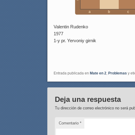
a
b
c
Valentin Rudenko
1977
1-y pr. Yervoniy girnik
Entrada publicada en
Mate en 2
,
Problemas
y et
Deja una respuesta
Tu dirección de correo electrónico no será pub
Comentario
*