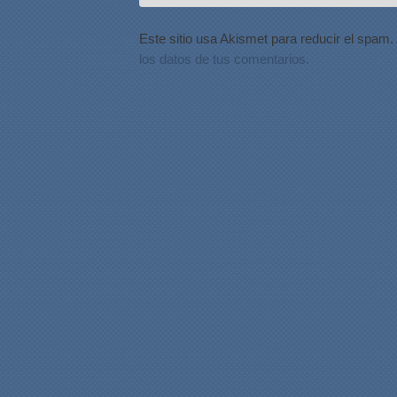
Este sitio usa Akismet para reducir el spam.
los datos de tus comentarios.