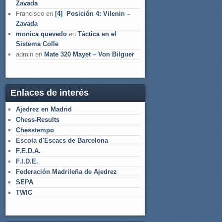
Zavada
Francisco
en
[4] Posición 4: Vilenin –
Zavada
monica quevedo
en
Táctica en el
Sistema Colle
admin
en
Mate 320 Mayet – Von Bilguer
Enlaces de interés
Ajedrez en Madrid
Chess-Results
Chesstempo
Escola d'Escacs de Barcelona
F.E.D.A.
F.I.D.E.
Federación Madrileña de Ajedrez
SEPA
TWIC