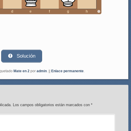
d
e
f
g
h
Solución
iquetado
Mate en 2
por
admin
. ||
Enlace permanente
.
licada.
Los campos obligatorios están marcados con
*