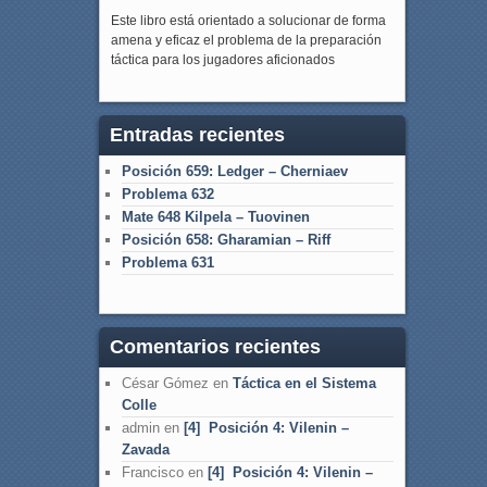
Este libro está orientado a solucionar de forma
amena y eficaz el problema de la preparación
táctica para los jugadores aficionados
Entradas recientes
Posición 659: Ledger – Cherniaev
Problema 632
Mate 648 Kilpela – Tuovinen
Posición 658: Gharamian – Riff
Problema 631
Comentarios recientes
César Gómez
en
Táctica en el Sistema
Colle
admin
en
[4] Posición 4: Vilenin –
Zavada
Francisco
en
[4] Posición 4: Vilenin –