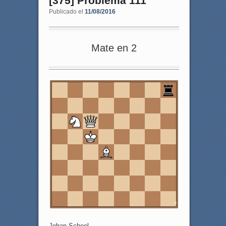
[375] Problema 111
Publicado el
11/08/2016
Mate en 2
8
7
6
5
4
3
2
1
a
b
c
d
e
f
g
h
Johan Scheel