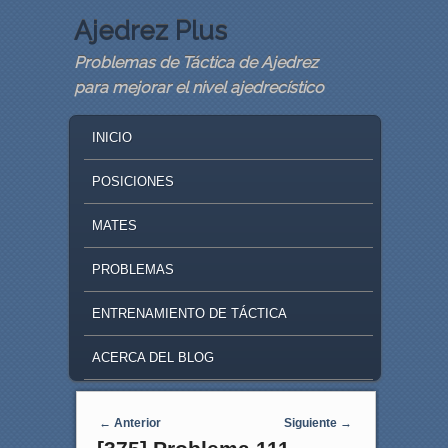
Ajedrez Plus
Problemas de Táctica de Ajedrez
para mejorar el nivel ajedrecístico
MAIN MENU
SKIP TO PRIMARY CONTENT
SKIP TO SECONDARY CONTENT
INICIO
POSICIONES
MATES
PROBLEMAS
ENTRENAMIENTO DE TÁCTICA
ACERCA DEL BLOG
Navegaci�n de entradas
←
Anterior
Siguiente
→