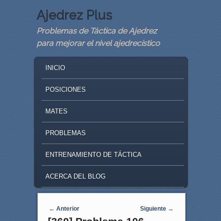
Ajedrez Plus
Problemas de Táctica de Ajedrez
para mejorar el nivel ajedrecístico
MAIN MENU
SKIP TO PRIMARY CONTENT
SKIP TO SECONDARY CONTENT
INICIO
POSICIONES
MATES
PROBLEMAS
ENTRENAMIENTO DE TÁCTICA
ACERCA DEL BLOG
Navegaci�n de entradas
←
Anterior
Siguiente
→