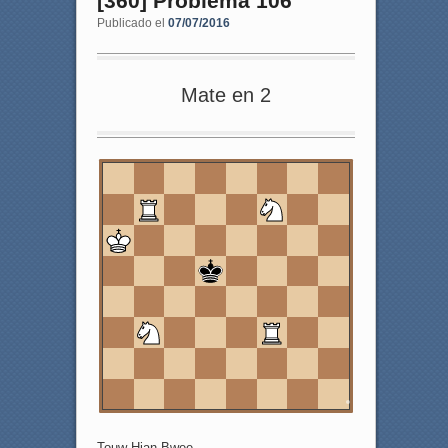
[360] Problema 106
Publicado el
07/07/2016
Mate en 2
8
7
6
5
4
3
2
1
a
b
c
d
e
f
g
h
Touw Hian Bwee