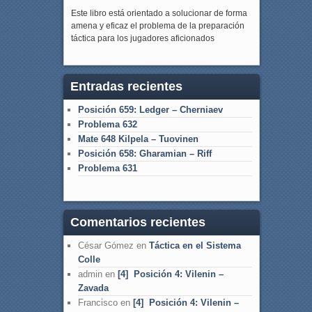
Este libro está orientado a solucionar de forma
amena y eficaz el problema de la preparación
táctica para los jugadores aficionados
Entradas recientes
Posición 659: Ledger – Cherniaev
Problema 632
Mate 648 Kilpela – Tuovinen
Posición 658: Gharamian – Riff
Problema 631
Comentarios recientes
César Gómez
en
Táctica en el Sistema
Colle
admin
en
[4] Posición 4: Vilenin –
Zavada
Francisco
en
[4] Posición 4: Vilenin –